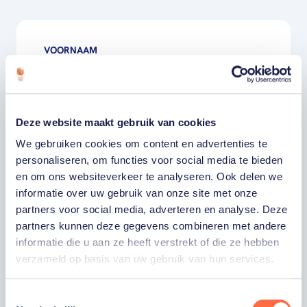
VOORNAAM
ACHTERNAAM
Deze website maakt gebruik van cookies
E-MAILADRES
We gebruiken cookies om content en advertenties te
personaliseren, om functies voor social media te bieden
en om ons websiteverkeer te analyseren. Ook delen we
Ja, ik word fan van TeamNL en ontvang
graag gepersonaliseerd nieuws over
informatie over uw gebruik van onze site met onze
TeamNL, het TeamNL Huis, interviews, acties,
partners voor social media, adverteren en analyse. Deze
kortingen, voorrang op evenementen,
partners kunnen deze gegevens combineren met andere
video’s en merchandise. Je kunt je op elk
moment uitschrijven. *
informatie die u aan ze heeft verstrekt of die ze hebben
verzameld op basis van uw gebruik van hun services.
Ja, ik wil als fan van TeamNL op de hoogte
worden gehouden van gepersonaliseerde
acties van onze commerciële partners en
Toestemmingsselectie
aangesloten bonden via communicatie