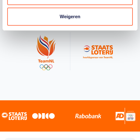
Staatsloterij is trotse hoofdsponsor van
TeamNL. Samen willen we Nederland het
sportiefste land van de wereld maken.
Weigeren