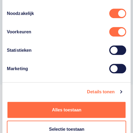
Ja, ik wil als fan van TeamNL op de hoogte
Toestemmingsselectie
worden gehouden van gepersonaliseerde
Noodzakelijk
acties van onze commerciële partners en
aangesloten bonden via communicatie
verstuurd door TeamNL. Je kunt je op elk
Voorkeuren
moment uitschrijven.
Privacyverklaring
Statistieken
Inschrijven
Marketing
Details tonen
Alles toestaan
Trotse hoofdsponsor
Selectie toestaan