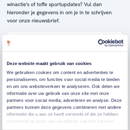
winactie's of toffe sportupdates? Vul dan
hieronder je gegevens in om je in te schrijven
voor onze nieuwsbrief.
VOORNAAM
ACHTERNAAM
Deze website maakt gebruik van cookies
We gebruiken cookies om content en advertenties te
personaliseren, om functies voor social media te bieden
E-MAILADRES
en om ons websiteverkeer te analyseren. Ook delen we
informatie over uw gebruik van onze site met onze
Ja, ik word fan van TeamNL en ontvang
partners voor social media, adverteren en analyse. Deze
graag gepersonaliseerd nieuws over
partners kunnen deze gegevens combineren met andere
TeamNL, het TeamNL Huis, interviews, acties,
informatie die u aan ze heeft verstrekt of die ze hebben
kortingen, voorrang op evenementen,
video’s en merchandise. Je kunt je op elk
verzameld op basis van uw gebruik van hun services.
moment uitschrijven. *