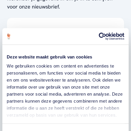
voor onze nieuwsbrief.
VOORNAAM
ACHTERNAAM
Deze website maakt gebruik van cookies
We gebruiken cookies om content en advertenties te
E-MAILADRES
personaliseren, om functies voor social media te bieden
en om ons websiteverkeer te analyseren. Ook delen we
Ja, ik word fan van TeamNL en ontvang
informatie over uw gebruik van onze site met onze
graag gepersonaliseerd nieuws over
partners voor social media, adverteren en analyse. Deze
TeamNL, het TeamNL Huis, interviews, acties,
partners kunnen deze gegevens combineren met andere
kortingen, voorrang op evenementen,
video’s en merchandise. Je kunt je op elk
informatie die u aan ze heeft verstrekt of die ze hebben
moment uitschrijven. *
verzameld op basis van uw gebruik van hun services.
Ja, ik wil als fan van TeamNL op de hoogte
worden gehouden van gepersonaliseerde