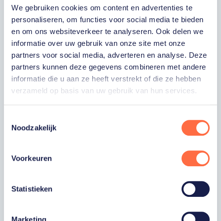
We gebruiken cookies om content en advertenties te
hieronder je gegevens in om je in te schrijven
personaliseren, om functies voor social media te bieden
voor onze nieuwsbrief.
en om ons websiteverkeer te analyseren. Ook delen we
informatie over uw gebruik van onze site met onze
partners voor social media, adverteren en analyse. Deze
VOORNAAM
partners kunnen deze gegevens combineren met andere
informatie die u aan ze heeft verstrekt of die ze hebben
verzameld op basis van uw gebruik van hun services.
ACHTERNAAM
Toestemmingsselectie
Noodzakelijk
E-MAILADRES
Voorkeuren
Ja, ik word fan van TeamNL en ontvang
graag gepersonaliseerd nieuws over
TeamNL, het TeamNL Huis, interviews, acties,
kortingen, voorrang op evenementen,
Statistieken
video’s en merchandise. Je kunt je op elk
moment uitschrijven. *
Marketing
Ja, ik wil als fan van TeamNL op de hoogte