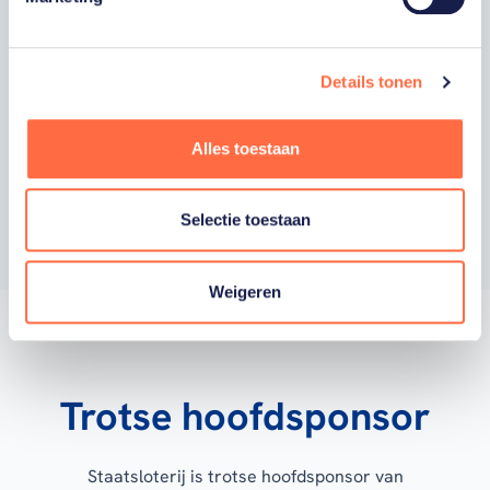
worden gehouden van gepersonaliseerde
acties van onze commerciële partners en
aangesloten bonden via communicatie
verstuurd door TeamNL. Je kunt je op elk
Details tonen
moment uitschrijven.
Privacyverklaring
Alles toestaan
Inschrijven
Selectie toestaan
Weigeren
Trotse hoofdsponsor
Staatsloterij is trotse hoofdsponsor van