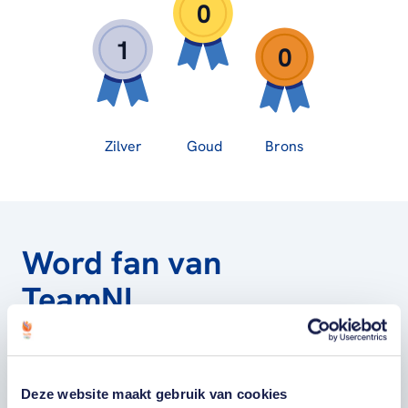
0
1
0
Zilver
Goud
Brons
Word fan van
TeamNL
Wil je als fan van TeamNL als eerste op de
hoogte zijn van onze sporters, toernooien,
Deze website maakt gebruik van cookies
winactie's of toffe sportupdates? Vul dan