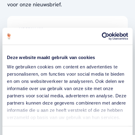
voor onze nieuwsbrief.
VOORNAAM
ACHTERNAAM
Deze website maakt gebruik van cookies
We gebruiken cookies om content en advertenties te
E-MAILADRES
personaliseren, om functies voor social media te bieden
en om ons websiteverkeer te analyseren. Ook delen we
Ja, ik word fan van TeamNL en ontvang
informatie over uw gebruik van onze site met onze
graag gepersonaliseerd nieuws over
partners voor social media, adverteren en analyse. Deze
TeamNL, het TeamNL Huis, interviews, acties,
kortingen, voorrang op evenementen,
partners kunnen deze gegevens combineren met andere
video’s en merchandise. Je kunt je op elk
informatie die u aan ze heeft verstrekt of die ze hebben
moment uitschrijven. *
verzameld op basis van uw gebruik van hun services.
Ja, ik wil als fan van TeamNL op de hoogte
worden gehouden van gepersonaliseerde
Toestemmingsselectie
acties van onze commerciële partners en