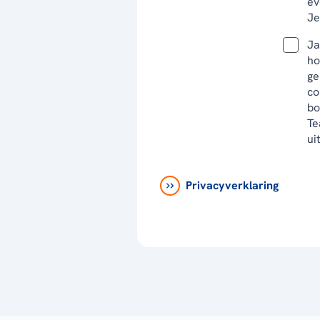
ev
Je
Ja
ho
ge
co
bo
Te
ui
Privacyverklaring