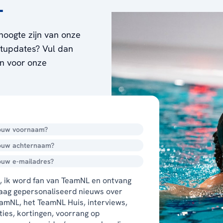
L
hoogte zijn van onze
ortupdates? Vul dan
en voor onze
, ik word fan van TeamNL en ontvang
aag gepersonaliseerd nieuws over
amNL, het TeamNL Huis, interviews,
ties, kortingen, voorrang op