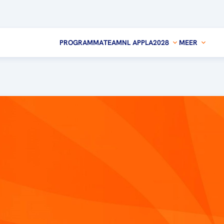
PROGRAMMA
TEAMNL APP
LA2028
MEER