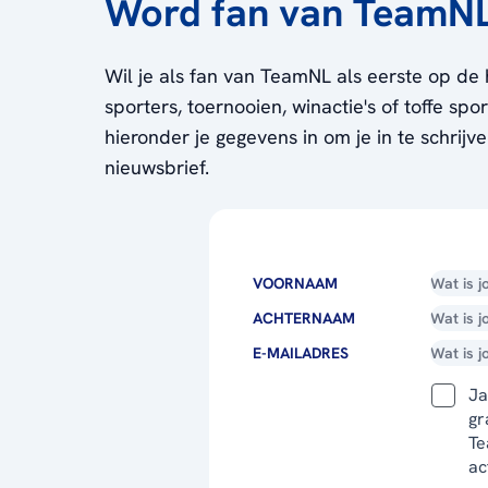
Word fan van TeamN
Wil je als fan van TeamNL als eerste op de 
sporters, toernooien, winactie's of toffe sp
hieronder je gegevens in om je in te schrijv
nieuwsbrief.
VOORNAAM
ACHTERNAAM
E-MAILADRES
Ja
gr
Te
ac