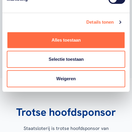
worden gehouden van gepersonaliseerde
acties van onze commerciële partners en
aangesloten bonden via communicatie
verstuurd door TeamNL. Je kunt je op elk
Details tonen
moment uitschrijven.
Privacyverklaring
Alles toestaan
Inschrijven
Selectie toestaan
Weigeren
Trotse hoofdsponsor
Staatsloterij is trotse hoofdsponsor van