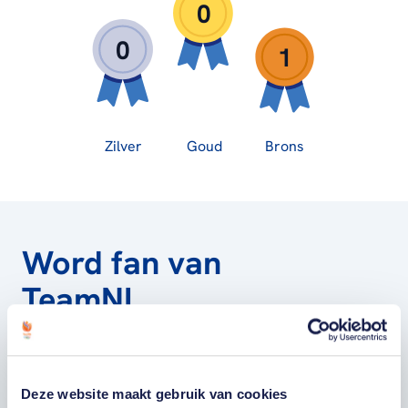
0
0
1
Zilver
Goud
Brons
Word fan van
TeamNL
Wil je als fan van TeamNL als eerste op de
hoogte zijn van onze sporters, toernooien,
Deze website maakt gebruik van cookies
winactie's of toffe sportupdates? Vul dan