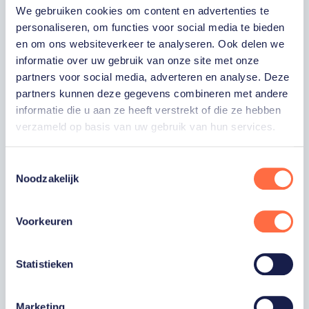
We gebruiken cookies om content en advertenties te
hieronder je gegevens in om je in te schrijven
personaliseren, om functies voor social media te bieden
voor onze nieuwsbrief.
en om ons websiteverkeer te analyseren. Ook delen we
informatie over uw gebruik van onze site met onze
partners voor social media, adverteren en analyse. Deze
VOORNAAM
partners kunnen deze gegevens combineren met andere
informatie die u aan ze heeft verstrekt of die ze hebben
verzameld op basis van uw gebruik van hun services.
ACHTERNAAM
Toestemmingsselectie
Noodzakelijk
E-MAILADRES
Voorkeuren
Ja, ik word fan van TeamNL en ontvang
graag gepersonaliseerd nieuws over
TeamNL, het TeamNL Huis, interviews, acties,
kortingen, voorrang op evenementen,
Statistieken
video’s en merchandise. Je kunt je op elk
moment uitschrijven. *
Marketing
Ja, ik wil als fan van TeamNL op de hoogte