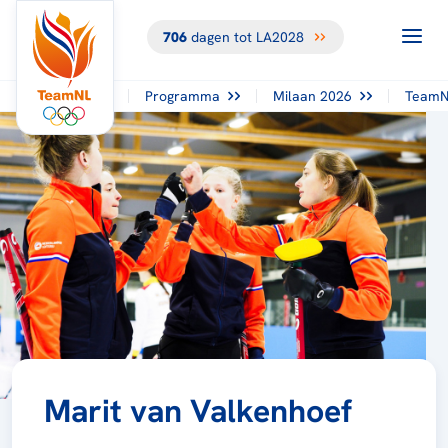
706
dagen tot LA2028
Programma
Milaan 2026
TeamN
Marit van Valkenhoef