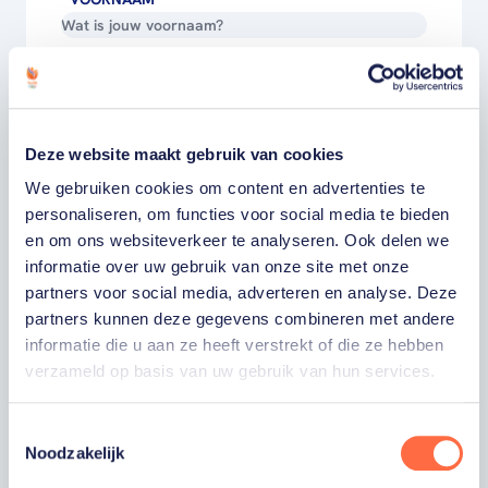
ACHTERNAAM
E-MAILADRES
Deze website maakt gebruik van cookies
We gebruiken cookies om content en advertenties te
Ja, ik word fan van TeamNL en ontvang
personaliseren, om functies voor social media te bieden
graag gepersonaliseerd nieuws over
en om ons websiteverkeer te analyseren. Ook delen we
TeamNL, het TeamNL Huis, interviews, acties,
kortingen, voorrang op evenementen,
informatie over uw gebruik van onze site met onze
video’s en merchandise. Je kunt je op elk
partners voor social media, adverteren en analyse. Deze
moment uitschrijven. *
partners kunnen deze gegevens combineren met andere
Ja, ik wil als fan van TeamNL op de hoogte
informatie die u aan ze heeft verstrekt of die ze hebben
worden gehouden van gepersonaliseerde
verzameld op basis van uw gebruik van hun services.
acties van onze commerciële partners en
aangesloten bonden via communicatie
verstuurd door TeamNL. Je kunt je op elk
Toestemmingsselectie
moment uitschrijven.
Noodzakelijk
Privacyverklaring