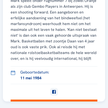
Mark speelt onder rugnummer 7 bij zowel Oranje
als zijn club Gembo Players in Antwerpen. Hij is
een shooting forward. Een aangeboren en
erfelijke aandoening van het bindweefsel (het
marfansyndroom) weerhoudt hem niet om het
maximale uit het leven te halen. 'Kan niet bestaat
niet' is dan ook een vaak gehoorde uitspraak van
Mark. Basketballen met zoontje Daan van 4 jaar
oud is ook vaste prik. Ook al reisde hij met
nationale rolstoelbasketbalteams de hele wereld
over, en is hij veelvoudig international, hij blijft
kritisch op zijn eigen spel. "Ik wil vooral beter
worden in defense, zodat ik makkelijker door de
Geboortedatum:
bondscoach kan worden ingezet", klinkt het
11 mei 1984
oprecht. Zijn motivatie voor de vele
trainingsarbeid die hij momenteel verzet is
eenvoudig: "Ik wil winnen! Mensen zouden eens
moeten zien hoe groot de passie is in ons team
om de beste te zijn." Maatje en teamgenoot