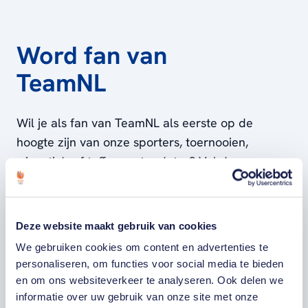
Mustafa Korkmaz is volgens Mark de beste DJ
voor in de kleedkamer! Beatboxen & lekkere
muziek! Betere voorbereiding op de wedstrijd is
Word fan van
er niet. Verder trekt hij veel op met Walter
Groen. Naast zijn leven als international geeft
TeamNL
Mark ook clinics Rolstoelbasketbal. Voor meer
informatie hierover check zijn eigen website
Wil je als fan van TeamNL als eerste op de
www.markaalders.nl.
hoogte zijn van onze sporters, toernooien,
winactie's of toffe sportupdates? Vul dan
hieronder je gegevens in om je in te schrijven
voor onze nieuwsbrief.
Deze website maakt gebruik van cookies
We gebruiken cookies om content en advertenties te
VOORNAAM
personaliseren, om functies voor social media te bieden
en om ons websiteverkeer te analyseren. Ook delen we
informatie over uw gebruik van onze site met onze
ACHTERNAAM