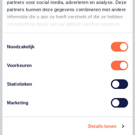
partners voor social media, adverteren en analyse. Deze
partners kunnen deze gegevens combineren met andere
E-MAILADRES
informatie die u aan ze heeft verstrekt of die ze hebben
verzameld op basis van uw gebruik van hun services.
Ja, ik word fan van TeamNL en ontvang
graag gepersonaliseerd nieuws over
Toestemmingsselectie
TeamNL, het TeamNL Huis, interviews, acties,
Noodzakelijk
kortingen, voorrang op evenementen,
video’s en merchandise. Je kunt je op elk
moment uitschrijven. *
Voorkeuren
Ja, ik wil als fan van TeamNL op de hoogte
worden gehouden van gepersonaliseerde
acties van onze commerciële partners en
Statistieken
aangesloten bonden via communicatie
verstuurd door TeamNL. Je kunt je op elk
moment uitschrijven.
Marketing
Privacyverklaring
Inschrijven
Details tonen