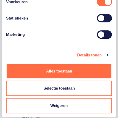
Voorkeuren
ACHTERNAAM
Statistieken
E-MAILADRES
Marketing
Ja, ik word fan van TeamNL en ontvang
graag gepersonaliseerd nieuws over
TeamNL, het TeamNL Huis, interviews, acties,
kortingen, voorrang op evenementen,
Details tonen
video’s en merchandise. Je kunt je op elk
moment uitschrijven. *
Ja, ik wil als fan van TeamNL op de hoogte
Alles toestaan
worden gehouden van gepersonaliseerde
acties van onze commerciële partners en
aangesloten bonden via communicatie
Selectie toestaan
verstuurd door TeamNL. Je kunt je op elk
moment uitschrijven.
Privacyverklaring
Weigeren
Inschrijven