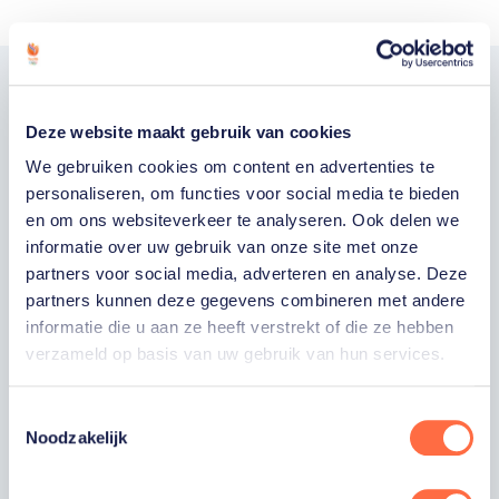
Word fan van
Deze website maakt gebruik van cookies
TeamNL
We gebruiken cookies om content en advertenties te
personaliseren, om functies voor social media te bieden
en om ons websiteverkeer te analyseren. Ook delen we
Wil je als fan van TeamNL als eerste op de
informatie over uw gebruik van onze site met onze
hoogte zijn van onze sporters, toernooien,
partners voor social media, adverteren en analyse. Deze
winactie's of toffe sportupdates? Vul dan
partners kunnen deze gegevens combineren met andere
hieronder je gegevens in om je in te schrijven
informatie die u aan ze heeft verstrekt of die ze hebben
voor onze nieuwsbrief.
verzameld op basis van uw gebruik van hun services.
Toestemmingsselectie
Noodzakelijk
VOORNAAM