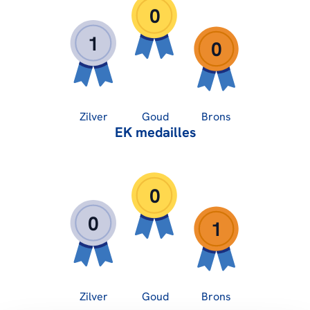
0
1
0
Zilver
Goud
Brons
EK medailles
0
0
1
Zilver
Goud
Brons