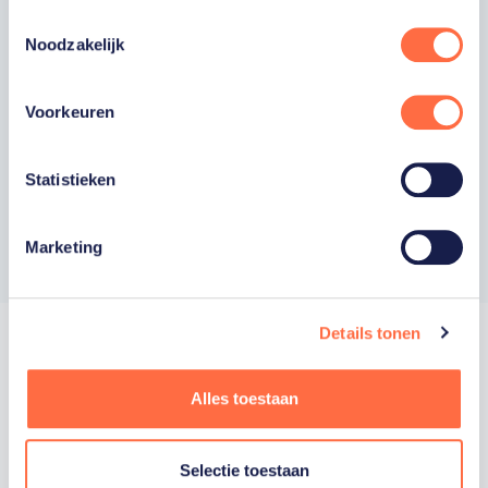
Ja, ik wil als fan van TeamNL op de hoogte
Toestemmingsselectie
worden gehouden van gepersonaliseerde
Noodzakelijk
acties van onze commerciële partners en
aangesloten bonden via communicatie
verstuurd door TeamNL. Je kunt je op elk
moment uitschrijven.
Voorkeuren
Privacyverklaring
Statistieken
Inschrijven
Marketing
Details tonen
Alles toestaan
Trotse hoofdsponsor
Selectie toestaan