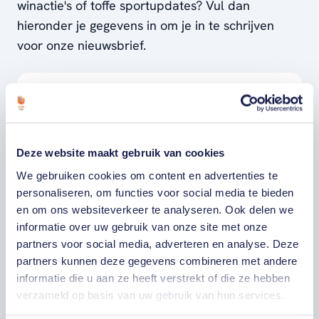
winactie's of toffe sportupdates? Vul dan
hieronder je gegevens in om je in te schrijven
voor onze nieuwsbrief.
VOORNAAM
ACHTERNAAM
Deze website maakt gebruik van cookies
We gebruiken cookies om content en advertenties te
personaliseren, om functies voor social media te bieden
E-MAILADRES
en om ons websiteverkeer te analyseren. Ook delen we
informatie over uw gebruik van onze site met onze
Ja, ik word fan van TeamNL en ontvang
partners voor social media, adverteren en analyse. Deze
graag gepersonaliseerd nieuws over
partners kunnen deze gegevens combineren met andere
TeamNL, het TeamNL Huis, interviews, acties,
kortingen, voorrang op evenementen,
informatie die u aan ze heeft verstrekt of die ze hebben
video’s en merchandise. Je kunt je op elk
verzameld op basis van uw gebruik van hun services.
moment uitschrijven. *