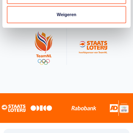
Staatsloterij is trotse hoofdsponsor van
TeamNL. Samen willen we Nederland het
sportiefste land van de wereld maken.
Weigeren