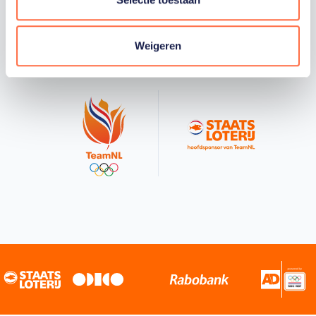
Staatsloterij is trotse hoofdsponsor van
TeamNL. Samen willen we Nederland het
Weigeren
sportiefste land van de wereld maken.