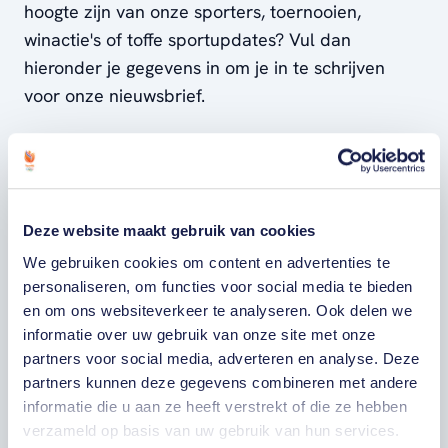
hoogte zijn van onze sporters, toernooien,
winactie's of toffe sportupdates? Vul dan
hieronder je gegevens in om je in te schrijven
voor onze nieuwsbrief.
VOORNAAM
Deze website maakt gebruik van cookies
ACHTERNAAM
We gebruiken cookies om content en advertenties te
personaliseren, om functies voor social media te bieden
E-MAILADRES
en om ons websiteverkeer te analyseren. Ook delen we
informatie over uw gebruik van onze site met onze
partners voor social media, adverteren en analyse. Deze
Ja, ik word fan van TeamNL en ontvang
partners kunnen deze gegevens combineren met andere
graag gepersonaliseerd nieuws over
TeamNL, het TeamNL Huis, interviews, acties,
informatie die u aan ze heeft verstrekt of die ze hebben
kortingen, voorrang op evenementen,
verzameld op basis van uw gebruik van hun services.
video’s en merchandise. Je kunt je op elk