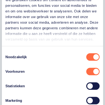
voor onze nieuwsbrief.
personaliseren, om functies voor social media te bieden
en om ons websiteverkeer te analyseren. Ook delen we
informatie over uw gebruik van onze site met onze
partners voor social media, adverteren en analyse. Deze
VOORNAAM
partners kunnen deze gegevens combineren met andere
informatie die u aan ze heeft verstrekt of die ze hebben
ACHTERNAAM
verzameld op basis van uw gebruik van hun services.
Toestemmingsselectie
E-MAILADRES
Noodzakelijk
Ja, ik word fan van TeamNL en ontvang
Voorkeuren
graag gepersonaliseerd nieuws over
TeamNL, het TeamNL Huis, interviews, acties,
kortingen, voorrang op evenementen,
video’s en merchandise. Je kunt je op elk
Statistieken
moment uitschrijven. *
Ja, ik wil als fan van TeamNL op de hoogte
Marketing
worden gehouden van gepersonaliseerde