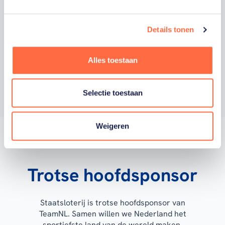
acties van onze commerciële partners en
aangesloten bonden via communicatie
verstuurd door TeamNL. Je kunt je op elk
moment uitschrijven.
Details tonen
Privacyverklaring
Alles toestaan
Inschrijven
Selectie toestaan
Weigeren
Trotse hoofdsponsor
Staatsloterij is trotse hoofdsponsor van
TeamNL. Samen willen we Nederland het
sportiefste land van de wereld maken.