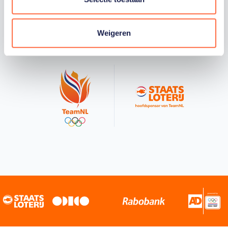
Staatsloterij is trotse hoofdsponsor van
TeamNL. Samen willen we Nederland het
Weigeren
sportiefste land van de wereld maken.