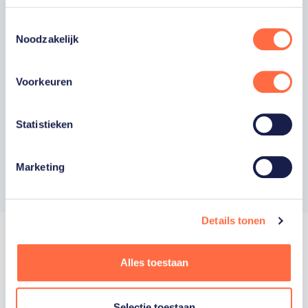
moment uitschrijven. *
Toestemmingsselectie
Ja, ik wil als fan van TeamNL op de hoogte
Noodzakelijk
worden gehouden van gepersonaliseerde
acties van onze commerciële partners en
aangesloten bonden via communicatie
verstuurd door TeamNL. Je kunt je op elk
Voorkeuren
moment uitschrijven.
Privacyverklaring
Statistieken
Inschrijven
Marketing
Details tonen
Alles toestaan
Trotse hoofdsponsor
Selectie toestaan