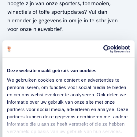
hoogte zijn van onze sporters, toernooien,
winactie's of toffe sportupdates? Vul dan
hieronder je gegevens in om je in te schrijven
voor onze nieuwsbrief.
VOORNAAM
Deze website maakt gebruik van cookies
ACHTERNAAM
We gebruiken cookies om content en advertenties te
personaliseren, om functies voor social media te bieden
E-MAILADRES
en om ons websiteverkeer te analyseren. Ook delen we
informatie over uw gebruik van onze site met onze
partners voor social media, adverteren en analyse. Deze
Ja, ik word fan van TeamNL en ontvang
partners kunnen deze gegevens combineren met andere
graag gepersonaliseerd nieuws over
TeamNL, het TeamNL Huis, interviews, acties,
informatie die u aan ze heeft verstrekt of die ze hebben
kortingen, voorrang op evenementen,
verzameld op basis van uw gebruik van hun services.
video’s en merchandise. Je kunt je op elk