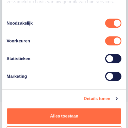
TeamNL, het TeamNL Huis, interviews, acties,
verzameld op basis van uw gebruik van hun services.
kortingen, voorrang op evenementen,
video’s en merchandise. Je kunt je op elk
moment uitschrijven. *
Toestemmingsselectie
Noodzakelijk
Ja, ik wil als fan van TeamNL op de hoogte
worden gehouden van gepersonaliseerde
acties van onze commerciële partners en
Voorkeuren
aangesloten bonden via communicatie
verstuurd door TeamNL. Je kunt je op elk
moment uitschrijven.
Statistieken
Privacyverklaring
Marketing
Inschrijven
Details tonen
Alles toestaan