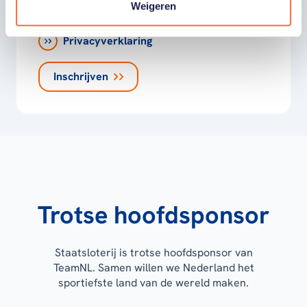
verstuurd door TeamNL. Je kunt je op elk
Weigeren
moment uitschrijven.
Privacyverklaring
Inschrijven
Trotse hoofdsponsor
Staatsloterij is trotse hoofdsponsor van
TeamNL. Samen willen we Nederland het
sportiefste land van de wereld maken.