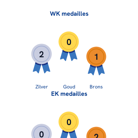
WK medailles
0
2
1
Zilver
Goud
Brons
EK medailles
0
0
2