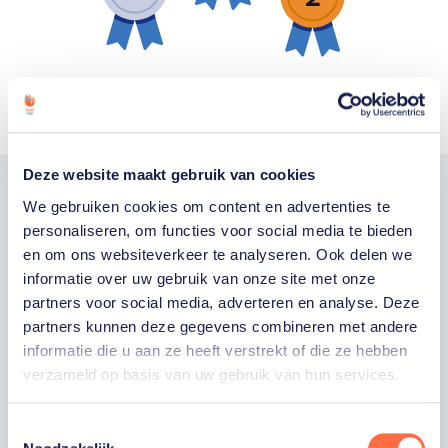
Zilver
Goud
Brons
Deze website maakt gebruik van cookies
We gebruiken cookies om content en advertenties te
Word fan van
personaliseren, om functies voor social media te bieden
TeamNL
en om ons websiteverkeer te analyseren. Ook delen we
informatie over uw gebruik van onze site met onze
partners voor social media, adverteren en analyse. Deze
Wil je als fan van TeamNL als eerste op de
partners kunnen deze gegevens combineren met andere
hoogte zijn van onze sporters, toernooien,
informatie die u aan ze heeft verstrekt of die ze hebben
winactie's of toffe sportupdates? Vul dan
verzameld op basis van uw gebruik van hun services.
hieronder je gegevens in om je in te schrijven
voor onze nieuwsbrief.
Toestemmingsselectie