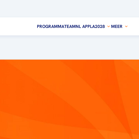
PROGRAMMA
TEAMNL APP
LA2028
MEER