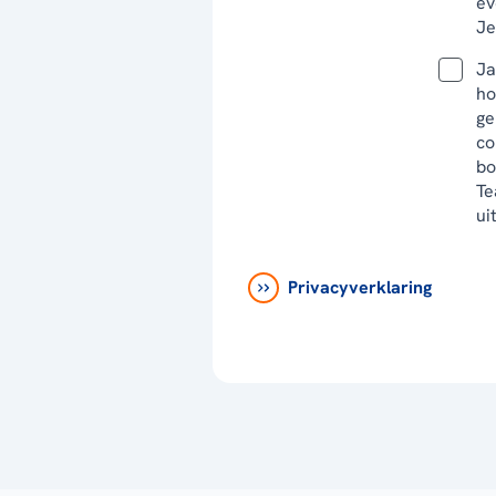
ev
Je
Ja
ho
ge
co
bo
Te
ui
Privacyverklaring