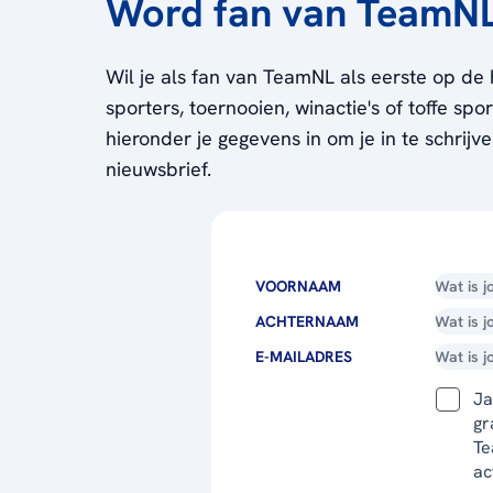
Word fan van TeamN
Wil je als fan van TeamNL als eerste op de 
sporters, toernooien, winactie's of toffe sp
hieronder je gegevens in om je in te schrijv
nieuwsbrief.
VOORNAAM
ACHTERNAAM
E-MAILADRES
Ja
gr
Te
ac