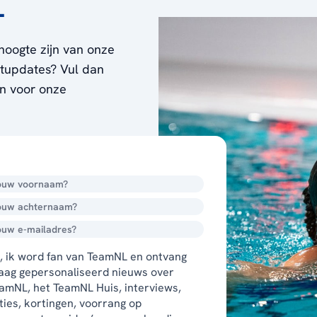
L
hoogte zijn van onze
ortupdates? Vul dan
en voor onze
, ik word fan van TeamNL en ontvang
aag gepersonaliseerd nieuws over
amNL, het TeamNL Huis, interviews,
ties, kortingen, voorrang op