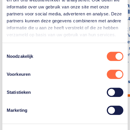
Eventing-amazone
Meerkamp
informatie over uw gebruik van onze site met onze
Sanne de Jong: “Dat
Dokter: “I
partners voor social media, adverteren en analyse. Deze
klinkt als een
nergens l
partners kunnen deze gegevens combineren met andere
prinsessenverhaaltje…”
informatie die u aan ze heeft verstrekt of die ze hebben
In 2021 zag 
verzameld op basis van uw gebruik van hun services.
Haar hele topsportcarrière
hoe Anouk 
vormt amazone Sanne de
Oosterwege
Jong al een combinatie
olympische 
Toestemmingsselectie
met haar merrie Enjoy.
wonnen. Een
Noodzakelijk
trainde ze…
Voorkeuren
Lees artikel
Lees
Statistieken
Marketing