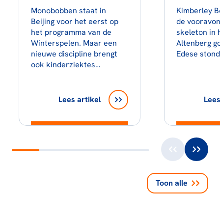
Monobobben staat in
Kimberley B
Beijing voor het eerst op
de vooravon
het programma van de
skeleton in 
Winterspelen. Maar een
Altenberg g
nieuwe discipline brengt
Edese ston
ook kinderziektes…
Lees artikel
Lees
Toon alle