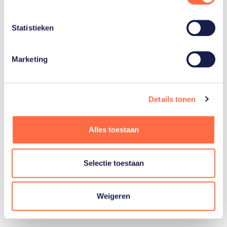
13-
Sluiting
mrt
Statistieken
Marketing
Bekijk het complete
programma van
Details tonen
TeamNL
Alles toestaan
Programma TeamNL
Selectie toestaan
Weigeren