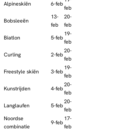
Alpineskiën
6-feb
feb
13-
20-
Bobsleeën
feb
feb
19-
Biatlon
5-feb
feb
20-
Curling
2-feb
feb
19-
Freestyle skiën
3-feb
feb
20-
Kunstrijden
4-feb
feb
20-
Langlaufen
5-feb
feb
Noordse
17-
9-feb
combinatie
feb