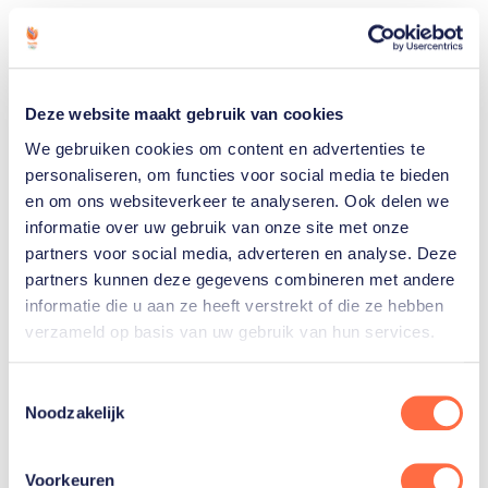
Onderdeel/sport
Start
Eind
4-
Openingsceremonie
mrt
Deze website maakt gebruik van cookies
5-
13-
We gebruiken cookies om content en advertenties te
Alpineskiën
mrt
mrt
personaliseren, om functies voor social media te bieden
5-
11-
en om ons websiteverkeer te analyseren. Ook delen we
Biatlon
informatie over uw gebruik van onze site met onze
mrt
mrt
partners voor social media, adverteren en analyse. Deze
6-
13-
Langlaufen
partners kunnen deze gegevens combineren met andere
mrt
mrt
informatie die u aan ze heeft verstrekt of die ze hebben
5-
12-
verzameld op basis van uw gebruik van hun services.
Rolstoelcurling
mrt
mrt
6-
12-
Toestemmingsselectie
Snowboarden
Noodzakelijk
mrt
mrt
5-
13-
IJssleehockey
Voorkeuren
mrt
mrt