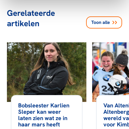
Gerelateerde
artikelen
Toon alle
Bobsleester Karlien
Van Alten
Sleper kan weer
Altenberg
laten zien wat ze in
wereld va
haar mars heeft
voor Kimb