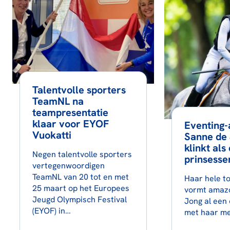
Talentvolle sporters
TeamNL na
teampresentatie
klaar voor EYOF
Eventing
Vuokatti
Sanne de 
klinkt als
Negen talentvolle sporters
prinsesse
vertegenwoordigen
TeamNL van 20 tot en met
Haar hele t
25 maart op het Europees
vormt amaz
Jeugd Olympisch Festival
Jong al een
(EYOF) in…
met haar me