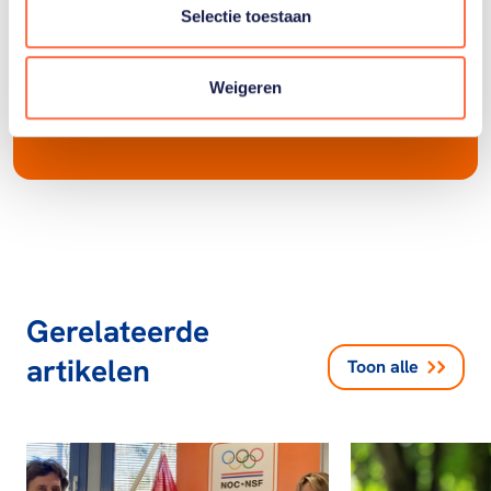
Selectie toestaan
Op onze website
TeamNL.org
vind je onder
andere profielen van de deelnemers en het
Weigeren
programma van TeamNL.
Gerelateerde
artikelen
Toon alle