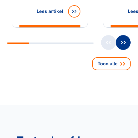
Lees artikel
Lees
Toon alle