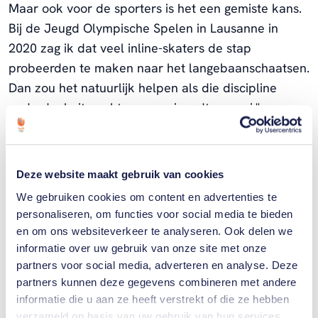
Maar ook voor de sporters is het een gemiste kans.
Bij de Jeugd Olympische Spelen in Lausanne in
2020 zag ik dat veel inline-skaters de stap
probeerden te maken naar het langebaanschaatsen.
Dan zou het natuurlijk helpen als die discipline
onderdeel uitmaakt van een jeugdtoernooi."
“Aan de andere kant is het hartstikke leuk om te
genieten van al die andere sporten. Het ontdekken
Deze website maakt gebruik van cookies
van de dynamiek bij al die teams is super
We gebruiken cookies om content en advertenties te
interessant. En het is ook heel leerzaam om juist te
personaliseren, om functies voor social media te bieden
praten met mensen die dingen heel anders doen
en om ons websiteverkeer te analyseren. Ook delen we
dan jij gewend bent. Een soort hoor en wederhoor
informatie over uw gebruik van onze site met onze
om elkaars raakvlakken te ontdekken en te zien
partners voor social media, adverteren en analyse. Deze
wat je nog van elkaar kan leren. Zo helpt het EYOF
partners kunnen deze gegevens combineren met andere
informatie die u aan ze heeft verstrekt of die ze hebben
iedereen verder in zijn of haar ontwikkeling."
verzameld op basis van uw gebruik van hun services.