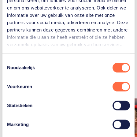
personaliseren, om functies voor social media te bieden
Dafne
en om ons websiteverkeer te analyseren. Ook delen we
Schippers
informatie over uw gebruik van onze site met onze
partners voor social media, adverteren en analyse. Deze
partners kunnen deze gegevens combineren met andere
informatie die u aan ze heeft verstrekt of die ze hebben
verzameld op basis van uw gebruik van hun services.
Toestemmingsselectie
Gerelateerde
Noodzakelijk
artikelen
Toon alle
Voorkeuren
Statistieken
Marketing