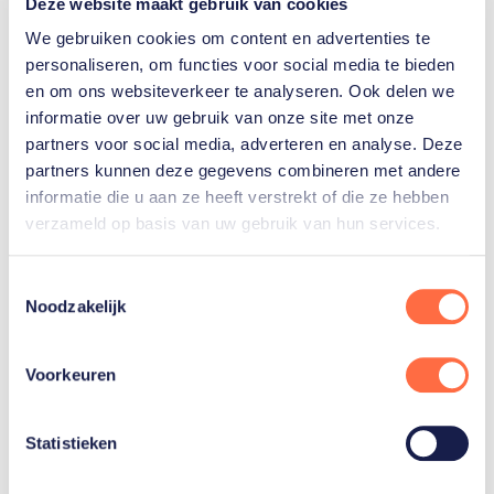
Deze website maakt gebruik van cookies
heel open. Hij vindt het superbelangrijk dat wij onze
We gebruiken cookies om content en advertenties te
mening geven. Als wij het niet met hem eens zijn dan
personaliseren, om functies voor social media te bieden
wil hij dat ook graag weten, of als iets niet werkt dat
en om ons websiteverkeer te analyseren. Ook delen we
wij dat ook aangeven. Ook buiten het water. Het is
informatie over uw gebruik van onze site met onze
een goede combi.”
partners voor social media, adverteren en analyse. Deze
partners kunnen deze gegevens combineren met andere
informatie die u aan ze heeft verstrekt of die ze hebben
verzameld op basis van uw gebruik van hun services.
Ik denk niet dat die wereldtitel
Toestemmingsselectie
iets bij ons heeft veranderd. We
Noodzakelijk
gaan niet naast onze schoenen
lopen of denken dat we de beste
Voorkeuren
zijn
Brigitte Sleeking
Statistieken