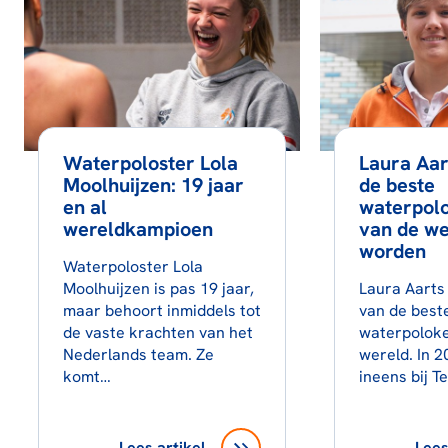
Waterpoloster Lola
Laura Aar
Moolhuijzen: 19 jaar
de beste
en al
waterpol
wereldkampioen
van de we
worden
Waterpoloster Lola
Moolhuijzen is pas 19 jaar,
Laura Aarts 
maar behoort inmiddels tot
van de best
de vaste krachten van het
waterpoloke
Nederlands team. Ze
wereld. In 2
komt…
ineens bij 
Lees artikel
Lees