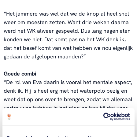
“Het jammere was wel dat we de knop al heel snel
weer om moesten zetten. Want drie weken daarna
werd het WK alweer gespeeld. Dus lang nagenieten
konden we niet. Dat komt pas na het WK denk ik,
dat het besef komt van wat hebben we nou eigenlijk
gedaan de afgelopen maanden?”
Goede combi
“De rol van Eva daarin is vooral het mentale aspect,
denk ik. Hij is heel erg met het waterpolo bezig en
weet dat op ons over te brengen, zodat we allemaal
vertrouwen hebben in het plan en hoe hij dat voor
zich ziet. Hij denkt heel veel over een wedstrijd na.
Hij verplaatst zich in onze tegenstander en dan gaat
hij daar gaten in zoeken. Hij is heel tactisch en ook