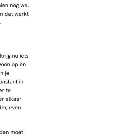
hien nog wel
en dat werkt
s
rijg nu iets
ewoon op en
n je
onstant in
er te
er elkaar
alm, even
, dan moet