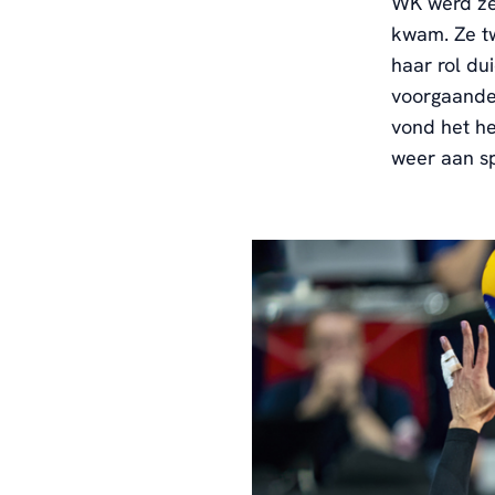
WK werd ze 
kwam. Ze tw
haar rol du
voorgaande 
vond het he
weer aan s