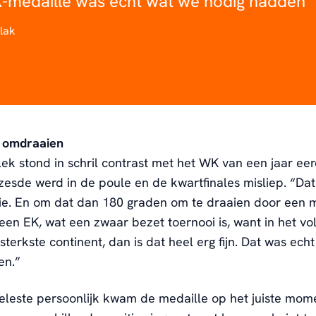
-medaille was echt wat we nodig hadden
lak
 omdraaien
ek stond in schril contrast met het WK van een jaar eer
esde werd in de poule en de kwartfinales misliep. “Dat
e. En om dat dan 180 graden om te draaien door een m
en EK, wat een zwaar bezet toernooi is, want in het vol
sterkste continent, dan is dat heel erg fijn. Dat was ech
en.”
leste persoonlijk kwam de medaille op het juiste mom