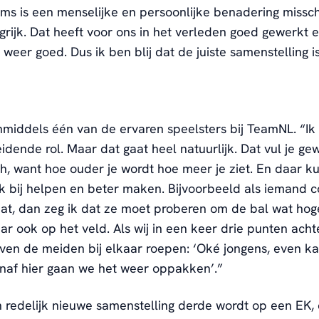
s is een menselijke en persoonlijke benadering missc
grijk. Dat heeft voor ons in het verleden goed gewerkt 
 weer goed. Dus ik ben blij dat de juiste samenstelling i
inmiddels één van de ervaren speelsters bij TeamNL. “Ik k
idende rol. Maar dat gaat heel natuurlijk. Dat vul je g
sch, want hoe ouder je wordt hoe meer je ziet. En daar ku
 bij helpen en beter maken. Bijvoorbeeld als iemand c
aat, dan zeg ik dat ze moet proberen om de bal wat hog
r ook op het veld. Als wij in een keer drie punten acht
even de meiden bij elkaar roepen: ‘Oké jongens, even k
anaf hier gaan we het weer oppakken’.”
en redelijk nieuwe samenstelling derde wordt op een EK