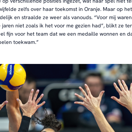
op verschillende posities ingezet, wat haar spel niet t
ijfelde zelfs over haar toekomst in Oranje. Maar op he
idelijk en straalde ze weer als vanouds. “Voor mij ware
jaren niet zoals ik het voor me gezien had”, blikt ze ter
el fijn voor het team dat we een medaille wonnen en da
pelen toekwam.”