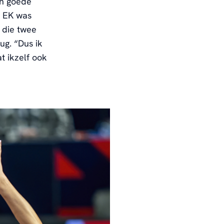
en goede
t EK was
n die twee
ug. “Dus ik
t ikzelf ook