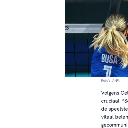
Foto's: ANP.
Volgens Cel
cruciaal. 
de speelste
vitaal bela
gecommunic