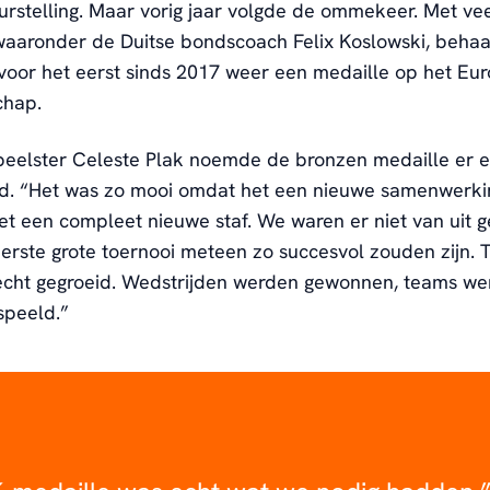
urstelling. Maar vorig jaar volgde de ommekeer. Met ve
waaronder de Duitse bondscoach Felix Koslowski, beha
oor het eerst sinds 2017 weer een medaille op het Eu
chap.
peelster Celeste Plak noemde de bronzen medaille er 
d. “Het was zo mooi omdat het een nieuwe samenwerki
t een compleet nieuwe staf. We waren er niet van uit 
eerste grote toernooi meteen zo succesvol zouden zijn. T
 echt gegroeid. Wedstrijden werden gewonnen, teams w
speeld.”