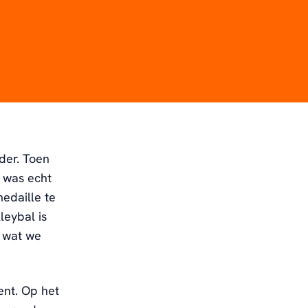
der. Toen
 was echt
edaille te
leybal is
t wat we
ent. Op het