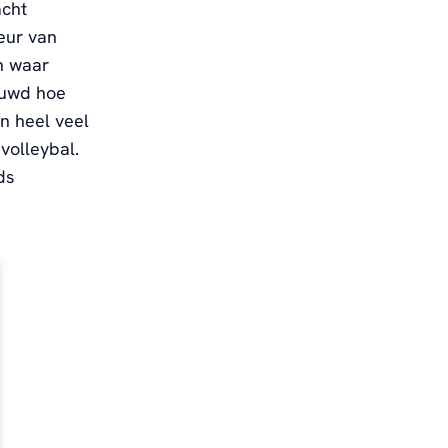
acht
eur van
jn waar
ieuwd hoe
n heel veel
volleybal.
ds