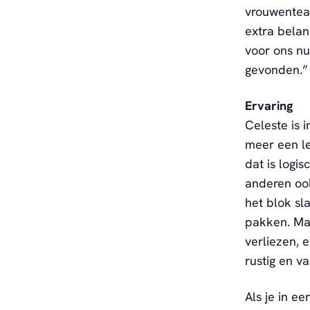
vrouwenteam
extra belan
voor ons nu
gevonden.”
Ervaring
Celeste is 
meer een le
dat is logi
anderen ook
het blok sl
pakken. Maa
verliezen, 
rustig en v
Als je in e