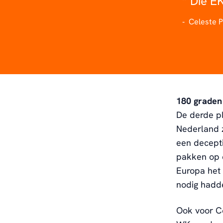
Die EK
Celeste P
180 graden
De derde pl
Nederland z
een decepti
pakken op e
Europa het 
nodig hadd
Ook voor Ce