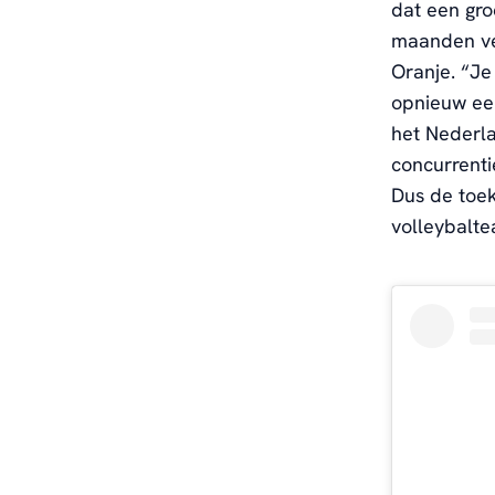
dat een gro
maanden ve
Oranje. “Je
opnieuw een
het Nederla
concurrenti
Dus de toek
volleybalte