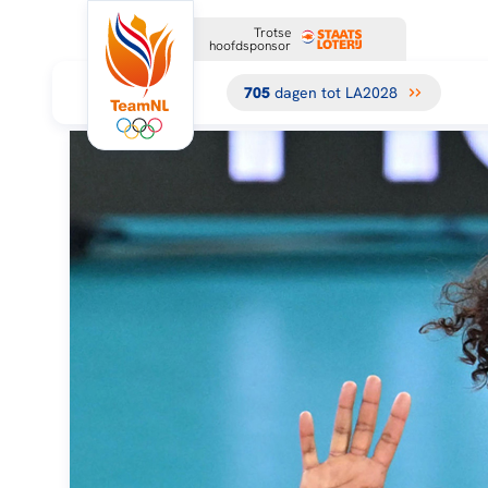
Trotse
hoofdsponsor
705
dagen tot LA2028