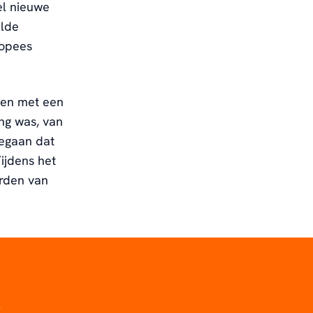
el nieuwe
alde
ropees
een met een
ng was, van
gegaan dat
ijdens het
erden van