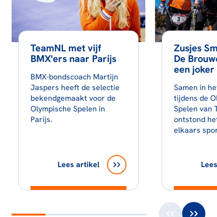
TeamNL met vijf
Zusjes Sm
BMX'ers naar Parijs
De Brouwe
een joker 
BMX-bondscoach Martijn
Jaspers heeft de selectie
Samen in he
bekendgemaakt voor de
tijdens de 
Olympische Spelen in
Spelen van 
Parijs.
ontstond he
elkaars spor
Lees artikel
Lees