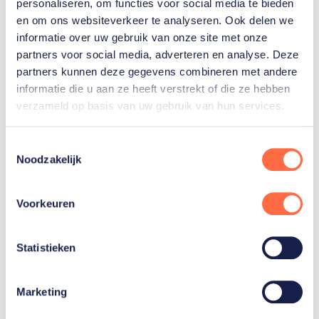
Niek
personaliseren, om functies voor social media te bieden
Kimmann
en om ons websiteverkeer te analyseren. Ook delen we
informatie over uw gebruik van onze site met onze
partners voor social media, adverteren en analyse. Deze
partners kunnen deze gegevens combineren met andere
informatie die u aan ze heeft verstrekt of die ze hebben
verzameld op basis van uw gebruik van hun services.
Gerelateerde teams
Toestemmingsselectie
Noodzakelijk
BMX
Voorkeuren
Statistieken
Marketing
Gerelateerde sporters deelnemersfinder