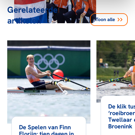
Gerelateerde
artikelen
Toon alle
De klik tu
‘roeibroe
Twellaar 
Broenink
De Spelen van Finn
Florijn: tien dagen in