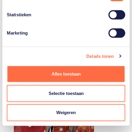
Koen
Metsemakers
Statistieken
Toon alle 4
Marketing
Details tonen
Gerelateerde teams
Alles toestaan
Roeien
Selectie toestaan
Weigeren