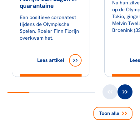
Na hun zilve
quarantaine
op de Olymp
Tokio, ginge
Een positieve coronatest
Melvin Twell
tijdens de Olympische
Broenink (3
Spelen. Roeier Finn Florijn
overkwam het.
Lees artikel
Lees
Toon alle