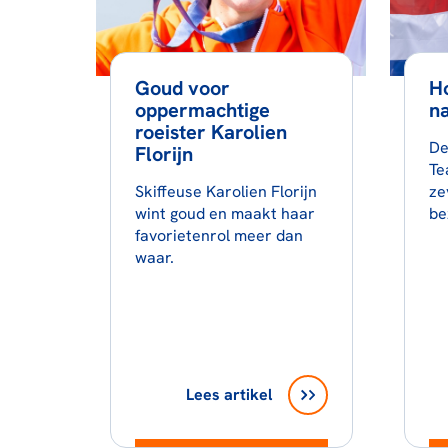
Goud voor
Ho
oppermachtige
na
roeister Karolien
De
Florijn
Te
Skiffeuse Karolien Florijn
ze
wint goud en maakt haar
be
favorietenrol meer dan
waar.
Lees artikel