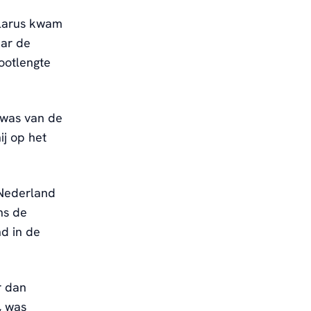
elarus kwam
aar de
ootlengte
l was van de
ij op het
 Nederland
ns de
nd in de
r dan
, was