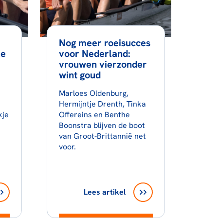
Nog meer roeisucces
le
voor Nederland:
vrouwen vierzonder
wint goud
Marloes Oldenburg,
Hermijntje Drenth, Tinka
kje
Offereins en Benthe
Boonstra blijven de boot
van Groot-Brittannië net
voor.
Lees artikel