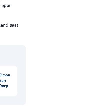
t open
land gaat
Simon
van
Dorp