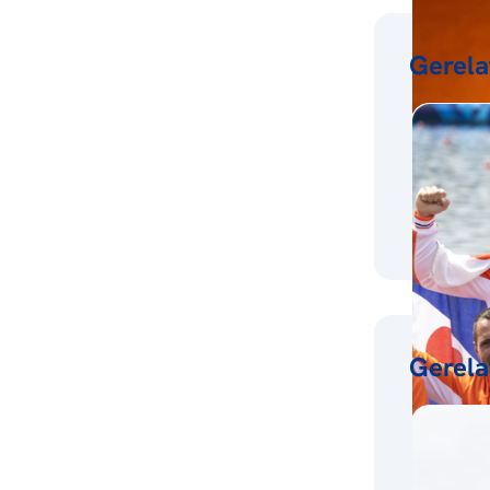
Gerela
Gerela