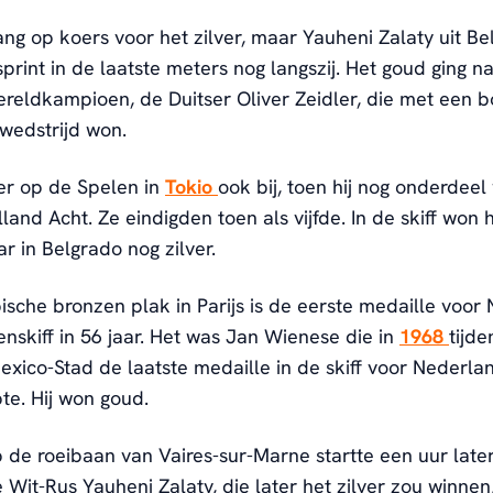
ang op koers voor het zilver, maar Yauheni Zalaty uit B
sprint in de laatste meters nog langszij. Het goud ging n
reldkampioen, de Duitser Oliver Zeidler, die met een b
 wedstrijd won.
er op de Spelen in
Tokio
ook bij, toen hij nog onderdee
and Acht. Ze eindigden toen als vijfde. In de skiff won h
ar in Belgrado nog zilver.
sche bronzen plak in Parijs is de eerste medaille voor
nskiff in 56 jaar. Het was Jan Wienese die in
1968
tijde
exico-Stad de laatste medaille in de skiff voor Nederla
te. Hij won goud.
p de roeibaan van Vaires-sur-Marne startte een uur late
 Wit-Rus Yauheni Zalaty, die later het zilver zou winnen