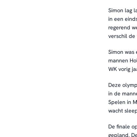
Simon lag l
in een eind
regerend we
verschil de
Simon was 
mannen Holl
WK vorig ja
Deze olympi
in de manne
Spelen in M
wacht sleep
De finale o
gepland. De