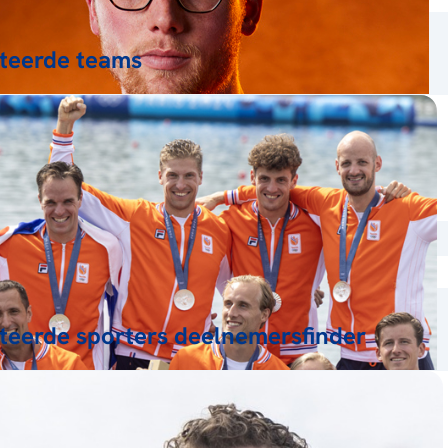
teerde teams
teerde sporters deelnemersfinder