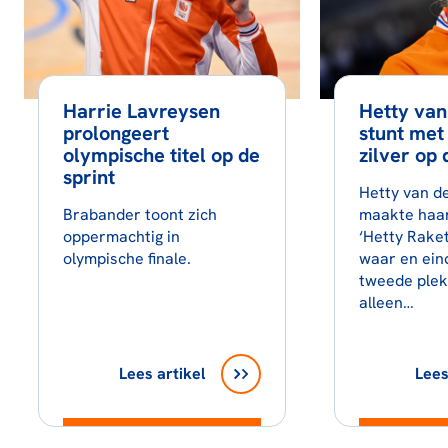
Harrie Lavreysen
Hetty va
prolongeert
stunt met
olympische titel op de
zilver op 
sprint
Hetty van 
Brabander toont zich
maakte haar
oppermachtig in
‘Hetty Raket
olympische finale.
waar en ein
tweede plek
alleen…
Lees artikel
Lees