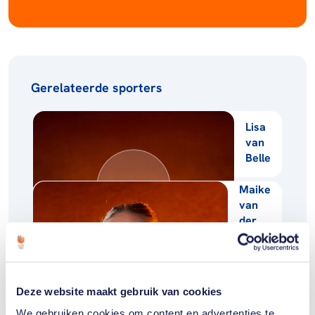
Gerelateerde sporters
Lisa
van
Belle
Maike
van
der
Duin
Deze website maakt gebruik van cookies
We gebruiken cookies om content en advertenties te