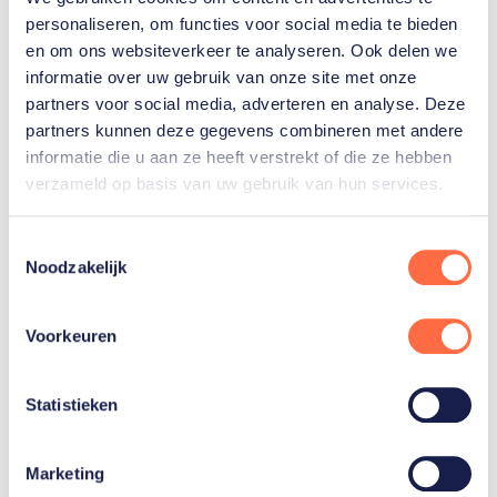
Gerelateerde teams
personaliseren, om functies voor social media te bieden
en om ons websiteverkeer te analyseren. Ook delen we
informatie over uw gebruik van onze site met onze
Baanwielrennen
partners voor social media, adverteren en analyse. Deze
partners kunnen deze gegevens combineren met andere
informatie die u aan ze heeft verstrekt of die ze hebben
verzameld op basis van uw gebruik van hun services.
Toestemmingsselectie
Noodzakelijk
Gerelateerde sporters deelnemersfinder
Voorkeuren
Lisa
van
Belle
Statistieken
Maike
van
Marketing
der