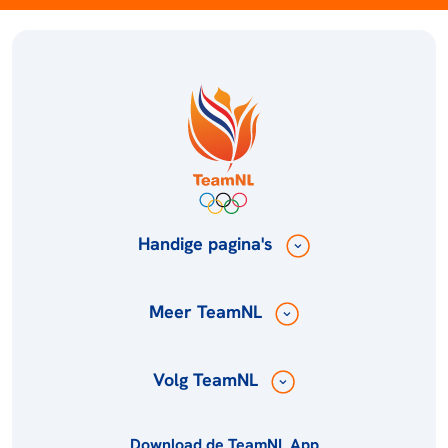
Handige pagina's
Meer TeamNL
Volg TeamNL
Download de TeamNL App