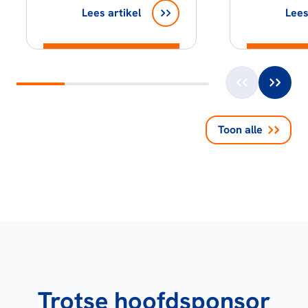
Lees artikel
Lees
Toon alle
Trotse hoofdsponsor