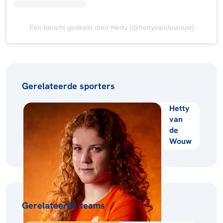
Een bericht gedeeld door Hetty (@hettyvandewouw)
Gerelateerde sporters
Hetty
van
de
Wouw
Gerelateerde teams