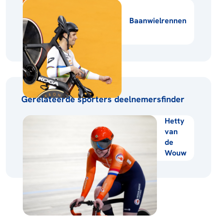
Baanwielrennen
Gerelateerde sporters deelnemersfinder
Hetty
van
de
Wouw