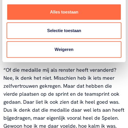
aantal jaar goed. Als ik uitzoom en terugkijk: een
paar jaar eerder voelde ik me rot en presteerde ik
Alles toestaan
totaal niet op niveau. Dat ik in die paar jaar alsnog
een medaille heb behaald, is supermooi. Achteraf
Selectie toestaan
besef je dat pas, want op dat moment was ik er niet
mee bezig.”
Weigeren
Goed in mijn vel
“Of die medaille mij als renster heeft veranderd?
Nee, ik denk het niet. Misschien heb ik iets meer
zelfvertrouwen gekregen. Maar dat hebben die
vierde plaatsen op de sprint en de teamsprint ook
gedaan. Daar liet ik ook zien dat ik heel goed was.
Dus ik denk dat die medaille daar wel iets aan heeft
bijgedragen, maar eigenlijk vooral heel de Spelen.
Gewoon hoe ik me daar voelde, hoe kalm ik was.