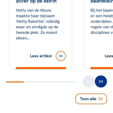
zilver op de keirin
baanwiel
Hetty van de Wouw
Bij het baan
maakte haar bijnaam
er een hele
‘Hetty Rakettie’ volledig
onderdelen.
waar en eindigde op de
regels van d
tweede plek. Ze moest
disciplines v
alleen…
Lees artikel
Lees
Toon alle