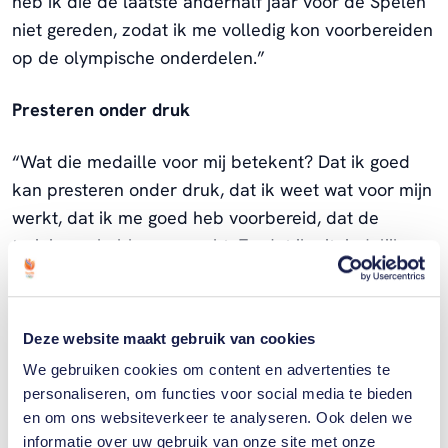
heb ik die de laatste anderhalf jaar voor de Spelen
niet gereden, zodat ik me volledig kon voorbereiden
op de olympische onderdelen.”
Presteren onder druk
“Wat die medaille voor mij betekent? Dat ik goed
kan presteren onder druk, dat ik weet wat voor mijn
werkt, dat ik me goed heb voorbereid, dat de
trainingen hebben gewerkt. En dat ik uiteindelijk
gewoon supertrots mag zijn. Ik keek laatst een keer
die keirin terug. Mijn vriend zette het aan op tv. Als
ik dan naar mezelf kijk denk ik: zo, je maakt ook
Deze website maakt gebruik van cookies
maar de goede keuze op het goede moment. Je
We gebruiken cookies om content en advertenties te
moet wel je hoofd koel houden. Je moet niet de
personaliseren, om functies voor social media te bieden
gedachte de overhand laten nemen van: ik sta nu in
en om ons websiteverkeer te analyseren. Ook delen we
de finale van de Spelen, ik moet het nu doen. De
informatie over uw gebruik van onze site met onze