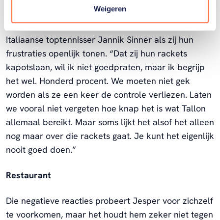
Weigeren
Hij ziet dat ook gebeuren bij Tallon Griekspoor, de
beste Nederlandse tennisser van dit moment, of de
Italiaanse toptennisser Jannik Sinner als zij hun
frustraties openlijk tonen. “Dat zij hun rackets
kapotslaan, wil ik niet goedpraten, maar ik begrijp
het wel. Honderd procent. We moeten niet gek
worden als ze een keer de controle verliezen. Laten
we vooral niet vergeten hoe knap het is wat Tallon
allemaal bereikt. Maar soms lijkt het alsof het alleen
nog maar over die rackets gaat. Je kunt het eigenlijk
nooit goed doen.”
Restaurant
Die negatieve reacties probeert Jesper voor zichzelf
te voorkomen, maar het houdt hem zeker niet tegen