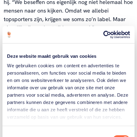
hij. “We beseffen ons eigenlijk nog niet helemaal hoe
mensen naar ons kijken. Omdat we allebei
topsporters zijn, krijgen we soms zo’n label. Maar
eigenlijk zijn we hartstikke normaal.”
Imago
Deze website maakt gebruik van cookies
Het beeld dat de buitenwereld van hem heeft,
We gebruiken cookies om content en advertenties te
houdt hem wel bezig, vervolgt hij. “Misschien omdat
personaliseren, om functies voor social media te bieden
ik opgegroeid ben met social media en daar actief
en om ons websiteverkeer te analyseren. Ook delen we
op ben. Ik ben me bewust van mijn gedrag. Ik
informatie over uw gebruik van onze site met onze
probeer een goed beeld van mezelf te creëren.”
partners voor social media, adverteren en analyse. Deze
partners kunnen deze gegevens combineren met andere
informatie die u aan ze heeft verstrekt of die ze hebben
verzameld op basis van uw gebruik van hun services.
Ik was niet de grootste, niet de
Toestemmingsselectie