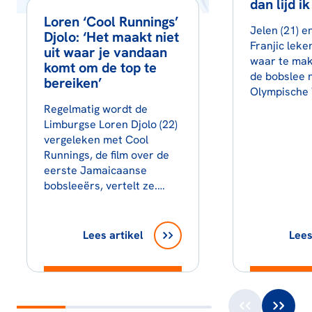
dan lijd ik
Loren ‘Cool Runnings’
Jelen (21) e
Djolo: ‘Het maakt niet
Franjic lek
uit waar je vandaan
waar te mak
komt om de top te
de bobslee 
bereiken’
Olympische
Regelmatig wordt de
Limburgse Loren Djolo (22)
vergeleken met Cool
Runnings, de film over de
eerste Jamaicaanse
bobsleeërs, vertelt ze.…
Lees artikel
Lees