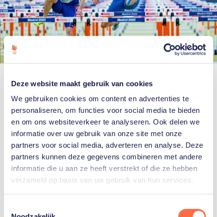
Lokmiddel
Deze website maakt gebruik van cookies
We gebruiken cookies om content en advertenties te
De klik met de andere mannen van het
personaliseren, om functies voor social media te bieden
bobsleeteam was er meteen. “Na de eerste training
en om ons websiteverkeer te analyseren. Ook delen we
vroegen ze me of ik naar de Spelen in Milaan wilde.
informatie over uw gebruik van onze site met onze
Een reële mogelijkheid, zeiden ze. Dat was het
partners voor social media, adverteren en analyse. Deze
partners kunnen deze gegevens combineren met andere
ultieme lokmiddel.”
informatie die u aan ze heeft verstrekt of die ze hebben
verzameld op basis van uw gebruik van hun services.
Na overleg met zijn coach was het beklonken: deze
winter gaat hij zich met het team proberen te
Toestemmingsselectie
kwalificeren. “Volgens Dave zijn we nu beter in
Noodzakelijk