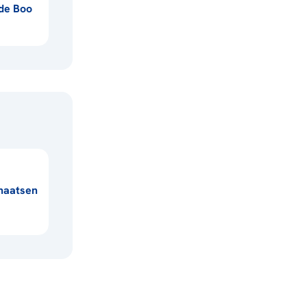
de Boo
haatsen