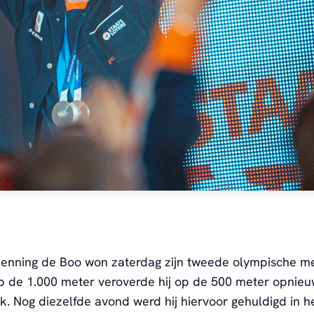
enning de Boo won zaterdag zijn tweede olympische me
op de 1.000 meter veroverde hij op de 500 meter opnie
ak. Nog diezelfde avond werd hij hiervoor gehuldigd in h