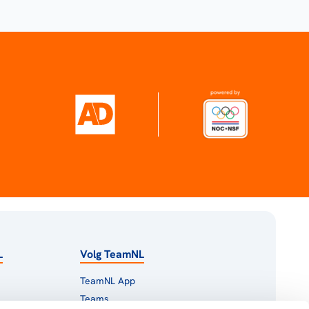
L
Volg TeamNL
TeamNL App
Teams