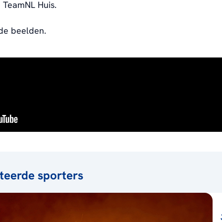
ij TeamNL Huis.
 de beelden.
teerde sporters