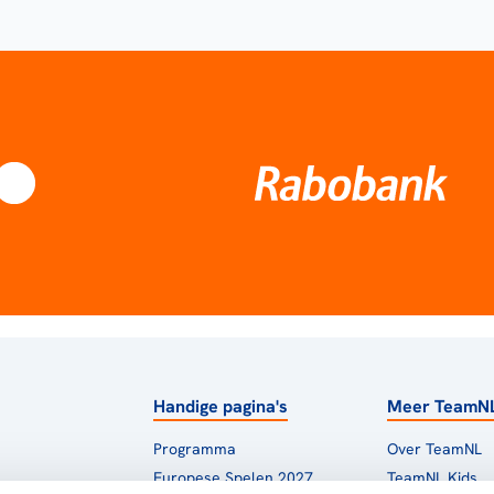
Handige pagina's
Meer TeamN
Programma
Over TeamNL
Europese Spelen 2027
TeamNL Kids