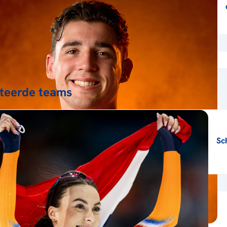
teerde teams
Sc