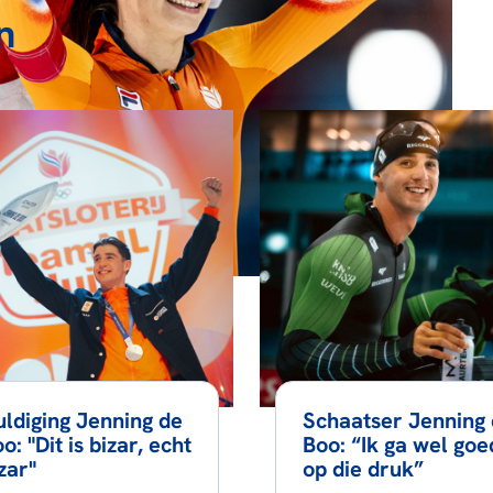
n
ldiging Jenning de
Schaatser Jenning
o: "Dit is bizar, echt
Boo: “Ik ga wel goe
zar"
op die druk”