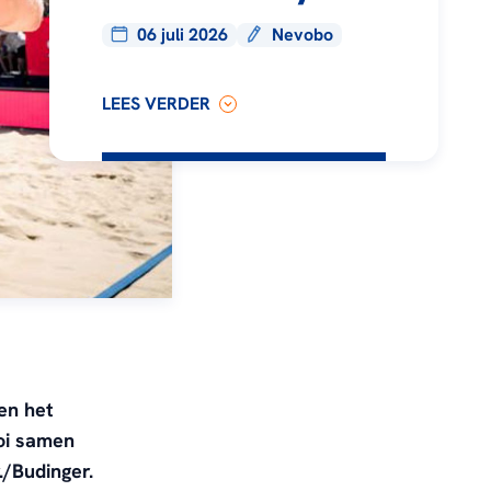
06 juli 2026
Nevobo
LEES VERDER
en het
oi samen
/Budinger.