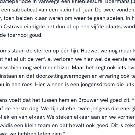
idatieperiode in vanwege een knieblessure. Boermans (3
 een sabbatical van een klein half jaar. De twee vonden
r, toen beiden klaar waren om weer te gaan spelen. In h
n Ostrava eindigde het duo al op een vijfde plaats, van
de toernooi goud.
oms staan de sterren op één lijn. Hoewel we nog maar
 het al uit de verf, al verloren we hier wel de eerste we
isschien nog wel meer bizar. Maar het zegt ook iets ov
instaan en dat doorzettingsvermogen en ervaring ook tel
nu in een roes. Hier winnen is een jongensdroom die uit
ns voelt dat het tussen hem en Brouwer wel goed zit. 
naf de eerste dag. We zijn allebei twee jongens die energi
bliek en van elkaar. We steken elkaar aan en we vorme
vidis een klein team en dat bevalt ook goed. Dit is zeke
 wat we hebben laten zien.”