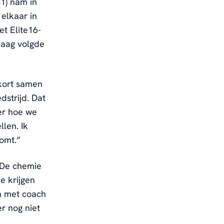
1) nam in
 elkaar in
et Elite16-
daag volgde
 kort samen
dstrijd. Dat
er hoe we
len. Ik
komt.”
“De chemie
e krijgen
n met coach
r nog niet