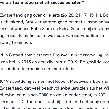
 we als team al zo snel dit succes behalen.”
n Zwitserland ging over drie sets (26-28, 21-17, 15-11). 
uitblinkend, Brouwer verdedigend en met slimme aanval
oernooi wonnen Katja Stam en Raisa Schoon bij de vrou
g in de kleine finale in twee sets van de Amerikanen
aburg te winnen.
d in Gstaad completeerde Brouwer zijn verzameling ko
zen bel in 2015 en een zilveren in 2019. De gewilde koe
bij andere toernooien een medaille is.
 2019 speelde hij samen met Robert Meeuwsen. Boerma
 Zwitserland, dat veel beachvolleyballers zien als het 
lleybal en al sinds 2000 op de kalender staat, in 2021
oermans: “Dit toernooi staat bij iedereen heel hoog op h
tje. Dat ik het dan voor een tweede keer mag winnen, nu