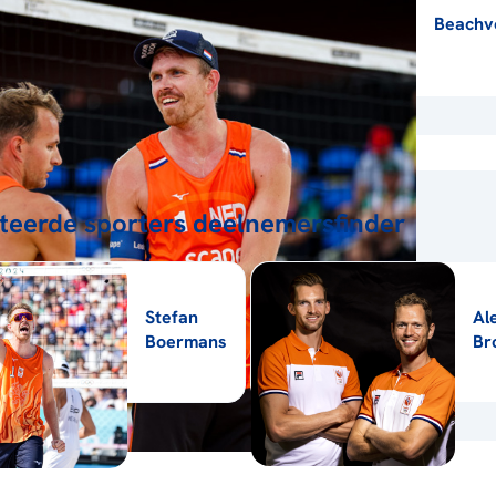
Beachvo
teerde sporters deelnemersfinder
Stefan
Al
Boermans
Br