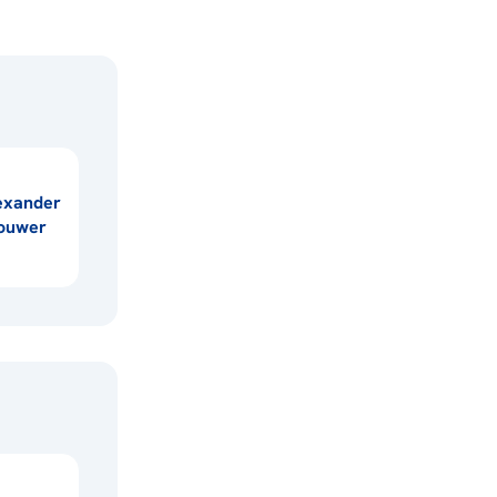
exander
ouwer