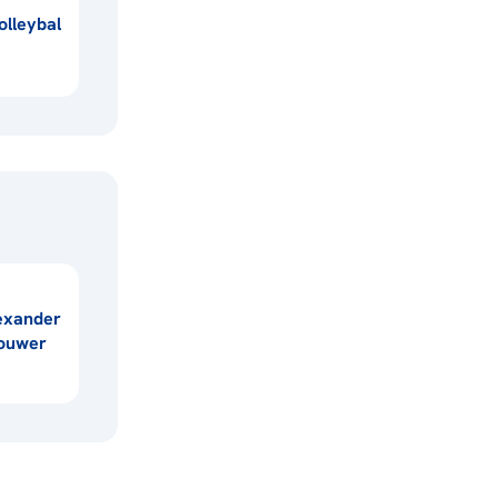
lleybal
exander
ouwer