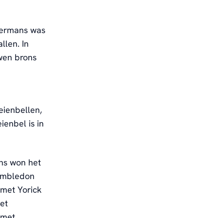
Boermans was
len. In
wen brons
eienbellen,
ienbel is in
ns won het
Wimbledon
 met Yorick
et
 met