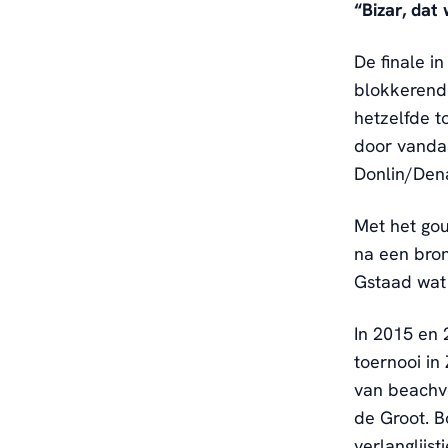
“Bizar, dat
De finale i
blokkerend 
hetzelfde t
door vandaa
Donlin/Den
Met het gou
na een bron
Gstaad wat 
In 2015 en
toernooi in
van beachvo
de Groot. B
verlanglijs