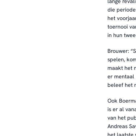
lange reval
die periode
het voorjaa
toernooi va
in hun twee
Brouwer: “S
spelen, komt
maakt het m
er mentaal 
beleef het 
Ook Boerma
is er al va
van het pu
Andreas Sav
het laatste