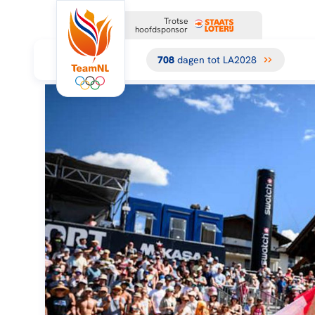
Trotse
hoofdsponsor
708
dagen tot LA2028