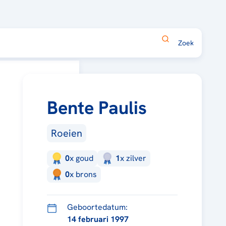
Bente Paulis
Roeien
0
x
goud
1
x
zilver
0
x
brons
Geboortedatum:
14 februari 1997