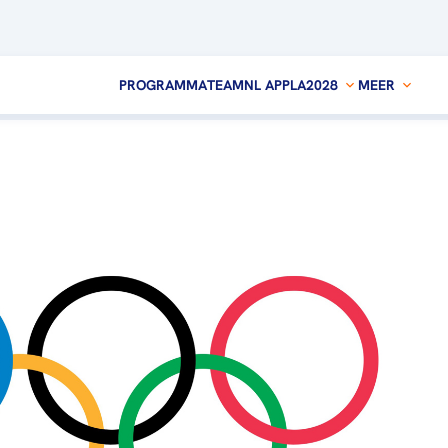
PROGRAMMA
TEAMNL APP
LA2028
MEER