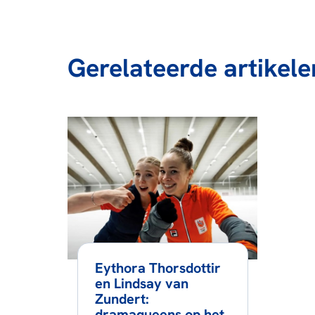
Gerelateerde artikele
Eythora Thorsdottir
en Lindsay van
Zundert:
dramaqueens op het