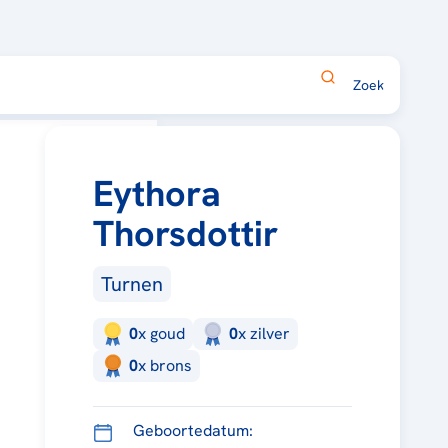
Eythora
Thorsdottir
Turnen
0
x
goud
0
x
zilver
0
x
brons
Geboortedatum: