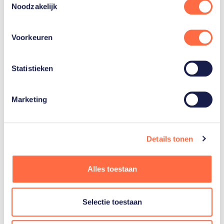
Noodzakelijk
Voorkeuren
Femke Kok: “Dit is
Statistieken
waar ik heel erg van
hou”
Marketing
Femke Kok neemt ons een
dag mee tijdens iets wat zij
het liefste doet: taartjes
eten. Bekijk haar dagvlog
Details tonen
nu!…
Alles toestaan
Lees artikel
Selectie toestaan