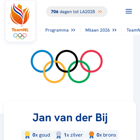
706
dagen tot LA2028
Programma
Milaan 2026
TeamN
Jan van der Bij
0
x
goud
1
x
zilver
0
x
brons