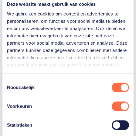
Deze website maakt gebruik van cookies
We gebruiken cookies om content en advertenties te
personaliseren, om functies voor social media te bieden
en om ons websiteverkeer te analyseren. Ook delen we
informatie over uw gebruik van onze site met onze
partners voor social media, adverteren en analyse. Deze
partners kunnen deze gegevens combineren met andere
informatie die u aan ze heeft verstrekt of die ze hebben
verzameld op basis van uw gebruik van hun services.
Holland Acht roeit
Toestemmingsselectie
Noodzakelijk
naar zilver
De Holland Acht heeft
Voorkeuren
TeamNL deze Spelen de
zevende roeimedaille
bezorgd.
Statistieken