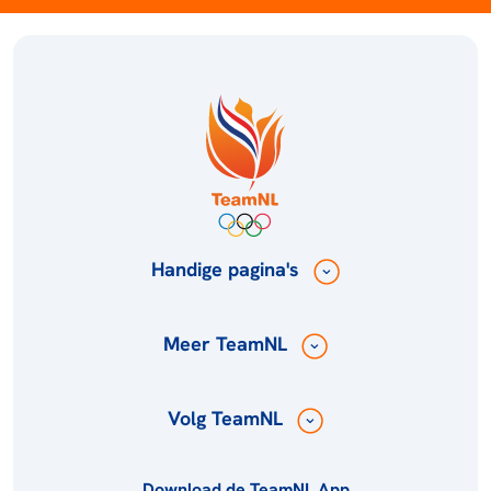
Handige pagina's
Meer TeamNL
Volg TeamNL
Download de TeamNL App