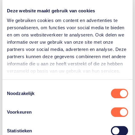
Deze website maakt gebruik van cookies
We gebruiken cookies om content en advertenties te
personaliseren, om functies voor social media te bieden
en om ons websiteverkeer te analyseren. Ook delen we
informatie over uw gebruik van onze site met onze
partners voor social media, adverteren en analyse. Deze
partners kunnen deze gegevens combineren met andere
informatie die u aan ze heeft verstrekt of die ze hebben
verzameld op basis van uw gebruik van hun services.
Menno Vloon wil bij
de club van zes meter
Toestemmingsselectie
Noodzakelijk
Polsstokhoogspringer
Menno Vloon is Europees
Voorkeuren
kampioen en met 5,96
meter is hij Nederlands
recordhouder. Maar hij legt
Statistieken
de lat hoger.…