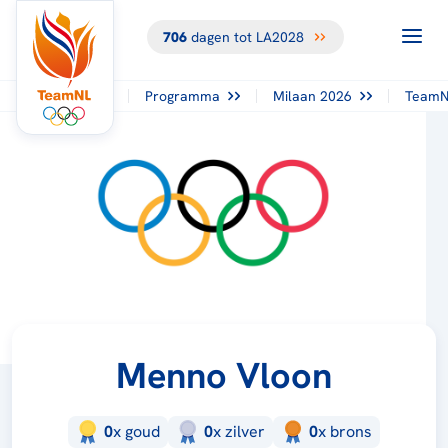
706
dagen tot LA2028
Programma
Milaan 2026
TeamN
Menno Vloon
0
x
goud
0
x
zilver
0
x
brons