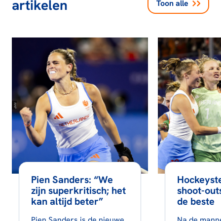
artikelen
Toon alle
Pien Sanders: “We
Hockeyst
zijn superkritisch; het
shoot-out
kan altijd beter”
de beste
Pien Sanders is de nieuwe
Na de mann