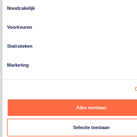
Toestemmingsselectie
Noodzakelijk
Voorkeuren
Trotse hoofdsponsor
Statistieken
Staatsloterij is trotse hoofdsponsor van
TeamNL. Samen willen we Nederland het
Marketing
sportiefste land van de wereld maken.
Alles toestaan
Selectie toestaan