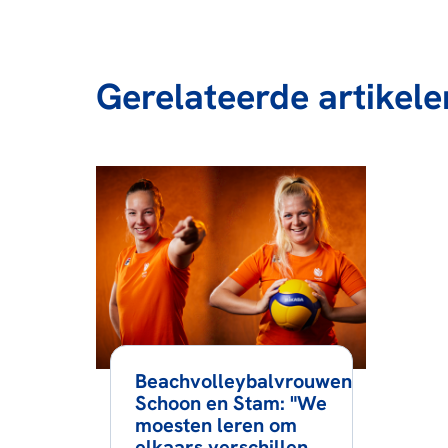
Gerelateerde artikele
Beachvolleybalvrouwen
Schoon en Stam: "We
moesten leren om
elkaars verschillen