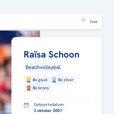
Raïsa Schoon
Beachvolleybal
0
x
goud
0
x
zilver
0
x
brons
Geboortedatum:
3 oktober 2001