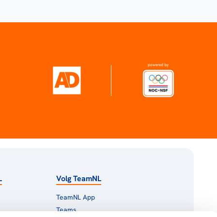
L
Volg TeamNL
TeamNL App
Teams