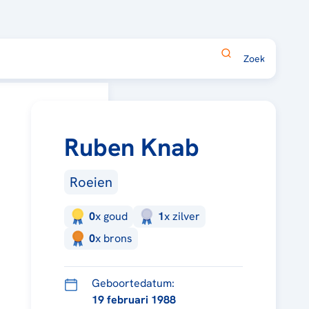
Ruben Knab
Roeien
0
x
goud
1
x
zilver
0
x
brons
Geboortedatum:
19 februari 1988