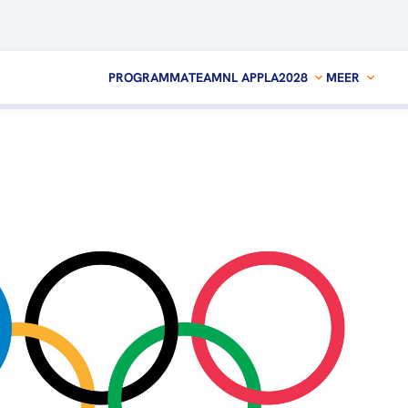
PROGRAMMA
TEAMNL APP
LA2028
MEER