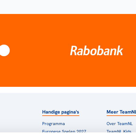
Handige pagina's
Meer TeamN
Programma
Over TeamNL
Europese Spelen 2027
TeamNL Kids