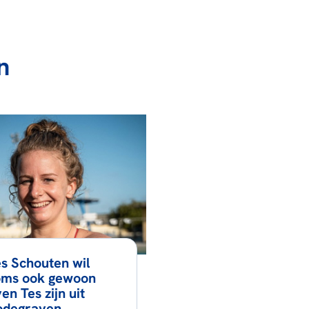
n
s Schouten wil
oms ook gewoon
en Tes zijn uit
odegraven