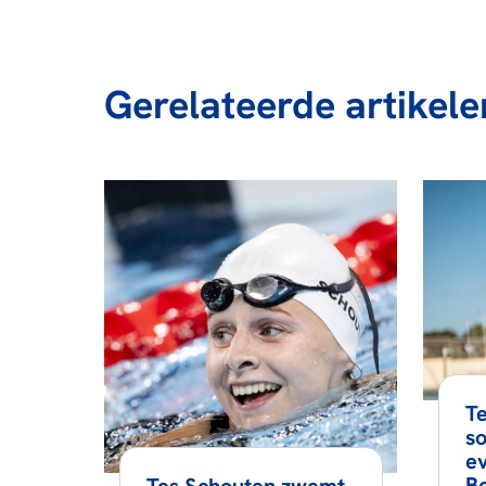
Gerelateerde artikele
Te
s
ev
B