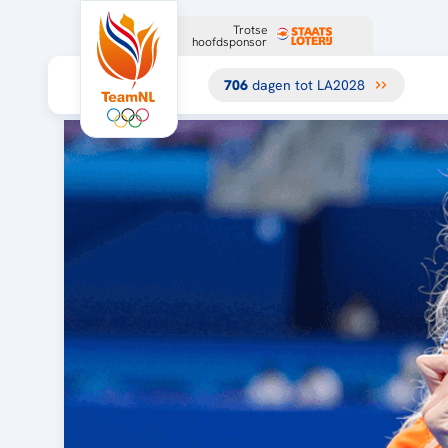
Trotse
hoofdsponsor
706
dagen tot LA2028