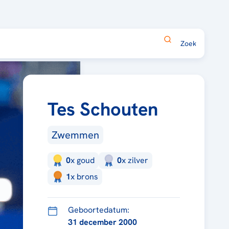
Tes Schouten
Zwemmen
0
x
goud
0
x
zilver
1
x
brons
Geboortedatum:
31 december 2000