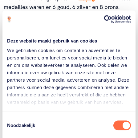
medailles waren er 6 goud, 6 zilver en 8 brons.
Hiermee werd een 13e plek in het
medailleklassement behaald. Bekijk hier alle
medailles en resultaten van de Olympische Spelen
van Londen 2012.
Deze website maakt gebruik van cookies
We gebruiken cookies om content en advertenties te
personaliseren, om functies voor social media te bieden
en om ons websiteverkeer te analyseren. Ook delen we
informatie over uw gebruik van onze site met onze
partners voor social media, adverteren en analyse. Deze
partners kunnen deze gegevens combineren met andere
informatie die u aan ze heeft verstrekt of die ze hebben
Welke Nederlanders hebben er
verzameld op basis van uw gebruik van hun services.
ooit meegedaan aan de
Toestemmingsselectie
Olympische Spelen?
Noodzakelijk