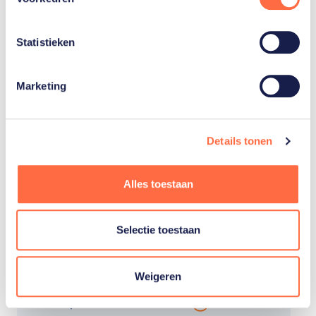
Parijs
Statistieken
Zwemmen
Marketing
10:00
EK turnen
Details tonen
Zagreb
Turnen vrouwen
Toon
alle 2
Alles toestaan
10:00
Selectie toestaan
WK hockey
Amstelveen/Waver
Weigeren
Hockey vrouwen
Toon
alle 2