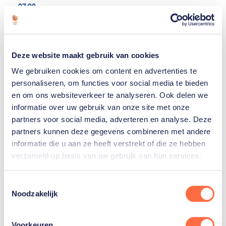
07:00
WK rolstoelrugby
São Paulo
Deze website maakt gebruik van cookies
Rolstoelrugby
We gebruiken cookies om content en advertenties te
personaliseren, om functies voor social media te bieden
en om ons websiteverkeer te analyseren. Ook delen we
08:20
informatie over uw gebruik van onze site met onze
WK springen, eventing en
partners voor social media, adverteren en analyse. Deze
partners kunnen deze gegevens combineren met andere
(para)dressuur
informatie die u aan ze heeft verstrekt of die ze hebben
Aken
verzameld op basis van uw gebruik van hun services.
Paardensport dressuur
Toon
alle 4
Toestemmingsselectie
Noodzakelijk
09:30
EK langebaan
Voorkeuren