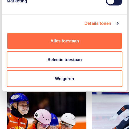
Marketing
Shorttrack
Details tonen
Alles toestaan
Selectie toestaan
Gerelateerde
artikelen
Toon alle
Weigeren