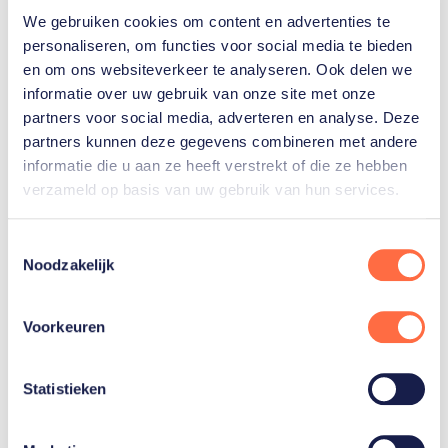
Gerelateerde sporters
We gebruiken cookies om content en advertenties te
personaliseren, om functies voor social media te bieden
en om ons websiteverkeer te analyseren. Ook delen we
Xandra
informatie over uw gebruik van onze site met onze
Velzeboer
partners voor social media, adverteren en analyse. Deze
partners kunnen deze gegevens combineren met andere
informatie die u aan ze heeft verstrekt of die ze hebben
Jens
van
verzameld op basis van uw gebruik van hun services.
't
Wout
Toestemmingsselectie
Noodzakelijk
Toon alle 11
Voorkeuren
Statistieken
Gerelateerde teams