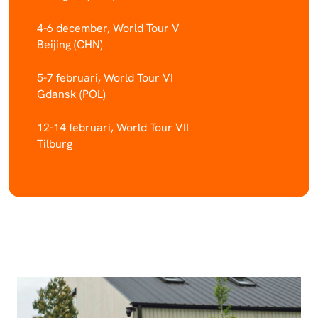
4-6 december, World Tour V
Beijing (CHN)
5-7 februari, World Tour VI
Gdansk (POL)
12-14 februari, World Tour VII
Tilburg