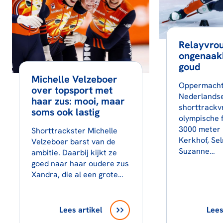
Relayvro
ongenaak
goud
Michelle Velzeboer
Oppermacht
over topsport met
Nederlands
haar zus: mooi, maar
shorttrackv
soms ook lastig
olympische f
3000 meter 
Shorttrackster Michelle
Kerkhof, Se
Velzeboer barst van de
Suzanne…
ambitie. Daarbij kijkt ze
goed naar haar oudere zus
Xandra, die al een grote…
Lees artikel
Lees