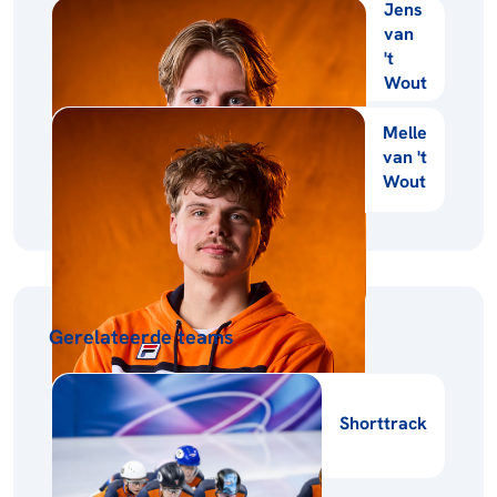
Jens
van
't
Wout
Melle
van 't
Wout
Gerelateerde teams
Shorttrack