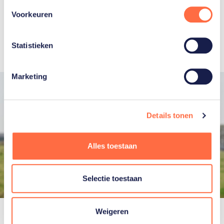
we anders moeten doen. Zo leren we veel van
Voorkeuren
elkaar.”
Statistieken
Marketing
Details tonen
Alles toestaan
Selectie toestaan
Melle en Jens in het Friese Sintjohannesga (foto: TeamNL).
Weigeren