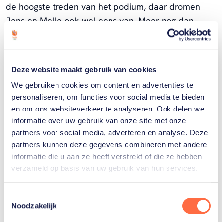
de hoogste treden van het podium, daar dromen
Jens en Melle ook wel eens van. Meer nog dan
samen goud halen op de aflossing. “De relay is mooi,
maar de ultieme droom is wel 1 en 2 op een
individuele afstand”, zegt Jens. “Dat is echt
Deze website maakt gebruik van cookies
supermoeilijk. Als dat lukt, dan ben je echt een
We gebruiken cookies om content en advertenties te
klasse apart. Op welk toernooi? De Spelen is wel
personaliseren, om functies voor social media te bieden
'het ding', maar we willen het ook op EK’s en WK’s.
en om ons websiteverkeer te analyseren. Ook delen we
Op het NK zijn we al een keer eerste en derde
informatie over uw gebruik van onze site met onze
geworden.”
partners voor social media, adverteren en analyse. Deze
partners kunnen deze gegevens combineren met andere
informatie die u aan ze heeft verstrekt of die ze hebben
Energie
verzameld op basis van uw gebruik van hun services.
Om de top te bereiken zijn Jens en Melle
voortdurend met elkaar bezig. Jens: “Vaak kijken
Toestemmingsselectie
we filmpjes terug van onze trainingen en races. Op
Noodzakelijk
de training geef ik hem aanwijzingen en hij mij, wat