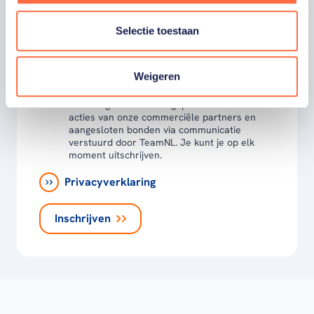
Ja, ik word fan van TeamNL en ontvang
graag gepersonaliseerd nieuws over
TeamNL, het TeamNL Huis, interviews, acties,
Selectie toestaan
kortingen, voorrang op evenementen,
video’s en merchandise. Je kunt je op elk
moment uitschrijven. *
Weigeren
Ja, ik wil als fan van TeamNL op de hoogte
worden gehouden van gepersonaliseerde
acties van onze commerciële partners en
aangesloten bonden via communicatie
verstuurd door TeamNL. Je kunt je op elk
moment uitschrijven.
Privacyverklaring
Inschrijven