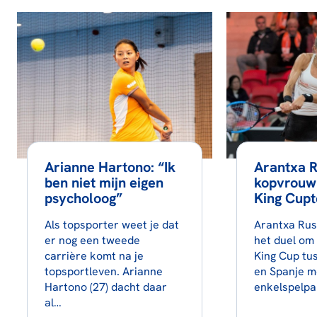
Arianne Hartono: “Ik
Arantxa 
ben niet mijn eigen
kopvrouw 
psycholoog”
King Cup
Als topsporter weet je dat
Arantxa Rus
er nog een tweede
het duel om 
carrière komt na je
King Cup tu
topsportleven. Arianne
en Spanje m
Hartono (27) dacht daar
enkelspelpa
al…