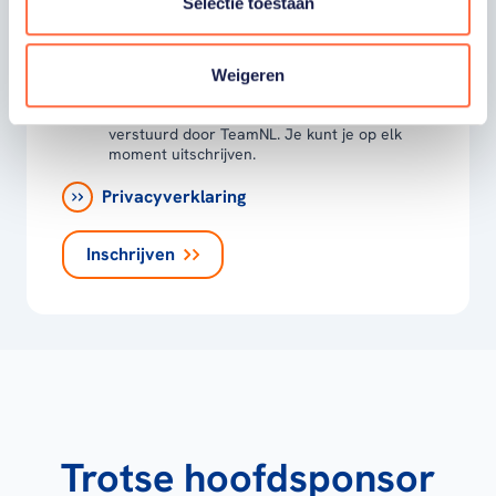
Selectie toestaan
moment uitschrijven. *
Ja, ik wil als fan van TeamNL op de hoogte
worden gehouden van gepersonaliseerde
Weigeren
acties van onze commerciële partners en
aangesloten bonden via communicatie
verstuurd door TeamNL. Je kunt je op elk
moment uitschrijven.
Privacyverklaring
Inschrijven
Trotse hoofdsponsor