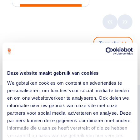
Toon alle
Deze website maakt gebruik van cookies
We gebruiken cookies om content en advertenties te
personaliseren, om functies voor social media te bieden
en om ons websiteverkeer te analyseren. Ook delen we
Word fan van
informatie over uw gebruik van onze site met onze
partners voor social media, adverteren en analyse. Deze
TeamNL
partners kunnen deze gegevens combineren met andere
informatie die u aan ze heeft verstrekt of die ze hebben
verzameld op basis van uw gebruik van hun services.
Wil je als fan van TeamNL als eerste op de