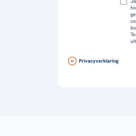
Ja
ho
ge
co
bo
Te
ui
Privacyverklaring