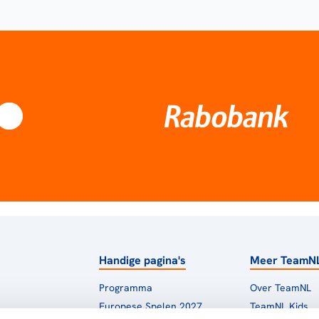
Handige pagina's
Meer TeamN
Programma
Over TeamNL
Europese Spelen 2027
TeamNL Kids