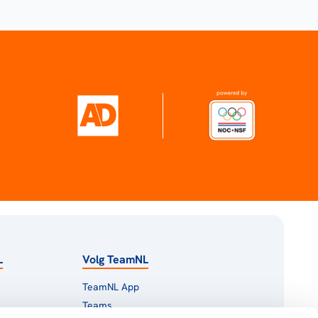
L
Volg TeamNL
TeamNL App
Teams