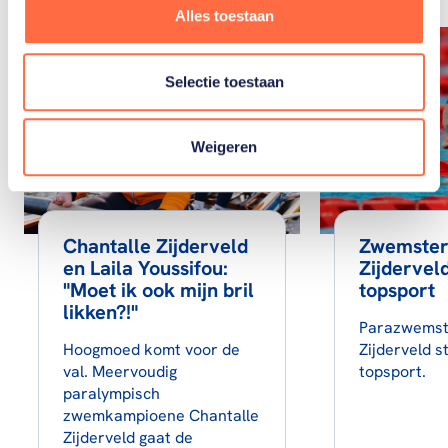
Alles toestaan
Selectie toestaan
Weigeren
Chantalle Zijderveld
Zwemster
en Laila Youssifou:
Zijdervel
"Moet ik ook mijn bril
topsport
likken?!"
Parazwemst
Hoogmoed komt voor de
Zijderveld s
val. Meervoudig
topsport.
paralympisch
zwemkampioene Chantalle
Zijderveld gaat de