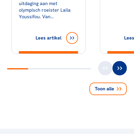
uitdaging aan met
olympisch roeister Laila
Youssifou. Van…
Lees artikel
Lees
Toon alle