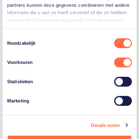
partners kunnen deze gegevens combineren met andere
informatie die u aan ze heeft verstrekt of die ze hebben
3
verzameld op basis van uw gebruik van hun services.
3
2
Toestemmingsselectie
Noodzakelijk
Voorkeuren
Zilver
Goud
Brons
Statistieken
Marketing
Gerelateerde
artikelen
Details tonen
Toon alle